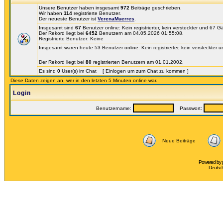
Unsere Benutzer haben insgesamt
972
Beiträge geschrieben.
Wir haben
114
registrierte Benutzer.
Der neueste Benutzer ist
VerenaMuerres
.
Insgesamt sind
67
Benutzer online: Kein registrierter, kein versteckter und 67 
Der Rekord liegt bei
6452
Benutzern am 04.05.2026 01:55:08.
Registrierte Benutzer: Keine
Insgesamt waren heute 53 Benutzer online: Kein registrierter, kein versteckter 
Der Rekord liegt bei
80
registrierten Benutzern am 01.01.2002.
Es sind
0
User(s) im Chat [ Einlogen um zum Chat zu kommen ]
Diese Daten zeigen an, wer in den letzten 5 Minuten online war.
Login
Benutzername:
Passwort:
Neue Beiträge
Powered by
Deutsc