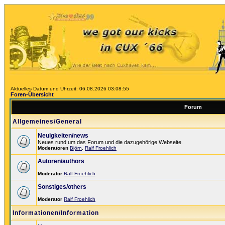
Aktuelles Datum und Uhrzeit: 06.08.2026 03:08:55
Foren-Übersicht
Forum
Allgemeines/General
Neuigkeiten/news
Neues rund um das Forum und die dazugehörige Webseite.
Moderatoren
Björn
,
Ralf Froehlich
Autoren/authors
Moderator
Ralf Froehlich
Sonstiges/others
Moderator
Ralf Froehlich
Informationen/Information