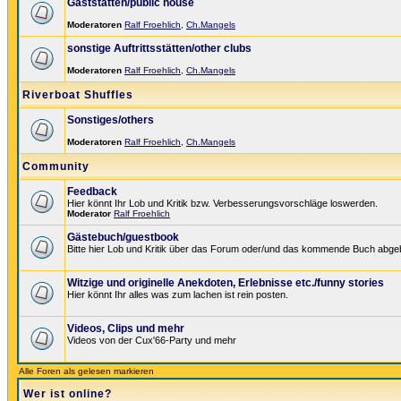
Gaststätten/public house
Moderatoren
Ralf Froehlich
,
Ch.Mangels
sonstige Auftrittsstätten/other clubs
Moderatoren
Ralf Froehlich
,
Ch.Mangels
Riverboat Shuffles
Sonstiges/others
Moderatoren
Ralf Froehlich
,
Ch.Mangels
Community
Feedback
Hier könnt Ihr Lob und Kritik bzw. Verbesserungsvorschläge loswerden.
Moderator
Ralf Froehlich
Gästebuch/guestbook
Bitte hier Lob und Kritik über das Forum oder/und das kommende Buch abge
Witzige und originelle Anekdoten, Erlebnisse etc./funny stories
Hier könnt Ihr alles was zum lachen ist rein posten.
Videos, Clips und mehr
Videos von der Cux'66-Party und mehr
Alle Foren als gelesen markieren
Wer ist online?