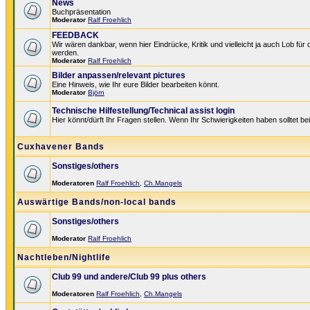
News
Buchpräsentation
Moderator
Ralf Froehlich
FEEDBACK
Wir wären dankbar, wenn hier Eindrücke, Kritik und vielleicht ja auch Lob für
werden.
Moderator
Ralf Froehlich
Bilder anpassen/relevant pictures
Eine Hinweis, wie Ihr eure Bilder bearbeiten könnt.
Moderator
Björn
Technische Hilfestellung/Technical assist login
Hier könnt/dürft Ihr Fragen stellen. Wenn Ihr Schwierigkeiten haben solltet be
Cuxhavener Bands
Sonstiges/others
Moderatoren
Ralf Froehlich
,
Ch.Mangels
Auswärtige Bands/non-local bands
Sonstiges/others
Moderator
Ralf Froehlich
Nachtleben/Nightlife
Club 99 und andere/Club 99 plus others
Moderatoren
Ralf Froehlich
,
Ch.Mangels