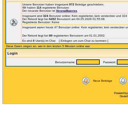
Unsere Benutzer haben insgesamt
972
Beiträge geschrieben.
Wir haben
114
registrierte Benutzer.
Der neueste Benutzer ist
VerenaMuerres
.
Insgesamt sind
324
Benutzer online: Kein registrierter, kein versteckter und 32
Der Rekord liegt bei
6452
Benutzern am 04.05.2026 01:55:08.
Registrierte Benutzer: Keine
Insgesamt waren heute 47 Benutzer online: Kein registrierter, kein versteckter 
Der Rekord liegt bei
80
registrierten Benutzern am 01.01.2002.
Es sind
0
User(s) im Chat [ Einlogen um zum Chat zu kommen ]
Diese Daten zeigen an, wer in den letzten 5 Minuten online war.
Login
Benutzername:
Passwort:
Neue Beiträge
Powered by
Deutsc