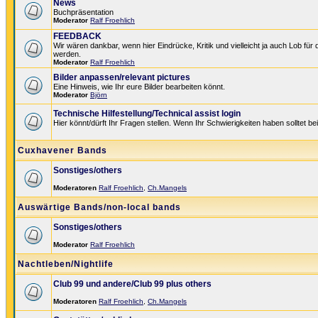
News
Buchpräsentation
Moderator
Ralf Froehlich
FEEDBACK
Wir wären dankbar, wenn hier Eindrücke, Kritik und vielleicht ja auch Lob für
werden.
Moderator
Ralf Froehlich
Bilder anpassen/relevant pictures
Eine Hinweis, wie Ihr eure Bilder bearbeiten könnt.
Moderator
Björn
Technische Hilfestellung/Technical assist login
Hier könnt/dürft Ihr Fragen stellen. Wenn Ihr Schwierigkeiten haben solltet be
Cuxhavener Bands
Sonstiges/others
Moderatoren
Ralf Froehlich
,
Ch.Mangels
Auswärtige Bands/non-local bands
Sonstiges/others
Moderator
Ralf Froehlich
Nachtleben/Nightlife
Club 99 und andere/Club 99 plus others
Moderatoren
Ralf Froehlich
,
Ch.Mangels