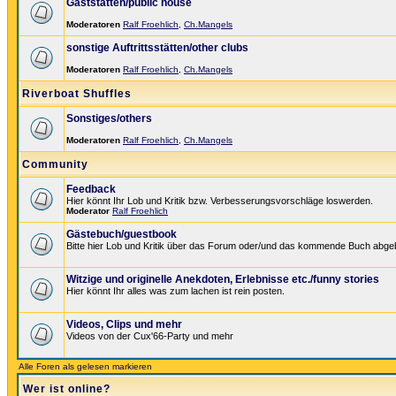
Gaststätten/public house
Moderatoren
Ralf Froehlich
,
Ch.Mangels
sonstige Auftrittsstätten/other clubs
Moderatoren
Ralf Froehlich
,
Ch.Mangels
Riverboat Shuffles
Sonstiges/others
Moderatoren
Ralf Froehlich
,
Ch.Mangels
Community
Feedback
Hier könnt Ihr Lob und Kritik bzw. Verbesserungsvorschläge loswerden.
Moderator
Ralf Froehlich
Gästebuch/guestbook
Bitte hier Lob und Kritik über das Forum oder/und das kommende Buch abge
Witzige und originelle Anekdoten, Erlebnisse etc./funny stories
Hier könnt Ihr alles was zum lachen ist rein posten.
Videos, Clips und mehr
Videos von der Cux'66-Party und mehr
Alle Foren als gelesen markieren
Wer ist online?