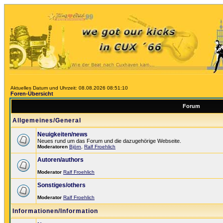
Aktuelles Datum und Uhrzeit: 08.08.2026 08:51:10
Foren-Übersicht
Forum
Allgemeines/General
Neuigkeiten/news
Neues rund um das Forum und die dazugehörige Webseite.
Moderatoren
Björn
,
Ralf Froehlich
Autoren/authors
Moderator
Ralf Froehlich
Sonstiges/others
Moderator
Ralf Froehlich
Informationen/Information