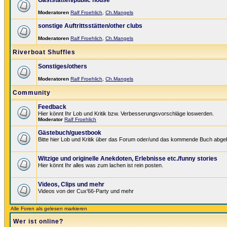
Gaststätten/public house
Moderatoren
Ralf Froehlich
,
Ch.Mangels
sonstige Auftrittsstätten/other clubs
Moderatoren
Ralf Froehlich
,
Ch.Mangels
Riverboat Shuffles
Sonstiges/others
Moderatoren
Ralf Froehlich
,
Ch.Mangels
Community
Feedback
Hier könnt Ihr Lob und Kritik bzw. Verbesserungsvorschläge loswerden.
Moderator
Ralf Froehlich
Gästebuch/guestbook
Bitte hier Lob und Kritik über das Forum oder/und das kommende Buch abge
Witzige und originelle Anekdoten, Erlebnisse etc./funny stories
Hier könnt Ihr alles was zum lachen ist rein posten.
Videos, Clips und mehr
Videos von der Cux'66-Party und mehr
Alle Foren als gelesen markieren
Wer ist online?