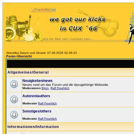
Aktuelles Datum und Uhrzeit: 07.08.2026 02:39:23
Foren-Übersicht
Allgemeines/General
Neuigkeiten/news
Neues rund um das Forum und die dazugehörige Webseite.
Moderatoren
Björn
,
Ralf Froehlich
Autoren/authors
Moderator
Ralf Froehlich
Sonstiges/others
Moderator
Ralf Froehlich
Informationen/Information