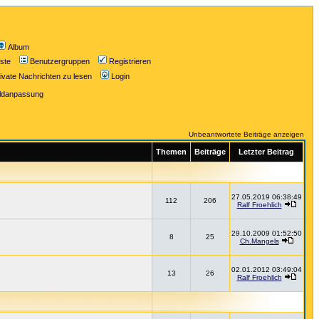
Album
iste
Benutzergruppen
Registrieren
ivate Nachrichten zu lesen
Login
ildanpassung
Unbeantwortete Beiträge anzeigen
Themen
Beiträge
Letzter Beitrag
27.05.2019 06:38:49
112
206
Ralf Froehlich
29.10.2009 01:52:50
8
25
Ch.Mangels
02.01.2012 03:49:04
13
26
Ralf Froehlich