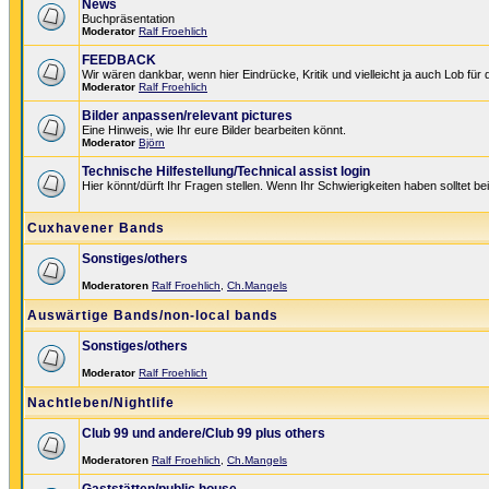
News
Buchpräsentation
Moderator
Ralf Froehlich
FEEDBACK
Wir wären dankbar, wenn hier Eindrücke, Kritik und vielleicht ja auch Lob fü
Moderator
Ralf Froehlich
Bilder anpassen/relevant pictures
Eine Hinweis, wie Ihr eure Bilder bearbeiten könnt.
Moderator
Björn
Technische Hilfestellung/Technical assist login
Hier könnt/dürft Ihr Fragen stellen. Wenn Ihr Schwierigkeiten haben solltet be
Cuxhavener Bands
Sonstiges/others
Moderatoren
Ralf Froehlich
,
Ch.Mangels
Auswärtige Bands/non-local bands
Sonstiges/others
Moderator
Ralf Froehlich
Nachtleben/Nightlife
Club 99 und andere/Club 99 plus others
Moderatoren
Ralf Froehlich
,
Ch.Mangels