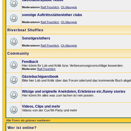
Gaststätten/public house
Moderatoren
Ralf Froehlich
,
Ch.Mangels
sonstige Auftrittsstätten/other clubs
Moderatoren
Ralf Froehlich
,
Ch.Mangels
Riverboat Shuffles
Sonstiges/others
Moderatoren
Ralf Froehlich
,
Ch.Mangels
Community
Feedback
Hier könnt Ihr Lob und Kritik bzw. Verbesserungsvorschläge loswerden.
Moderator
Ralf Froehlich
Gästebuch/guestbook
Bitte hier Lob und Kritik über das Forum oder/und das kommende Buch abge
Witzige und originelle Anekdoten, Erlebnisse etc./funny stories
Hier könnt Ihr alles was zum lachen ist rein posten.
Videos, Clips und mehr
Videos von der Cux'66-Party und mehr
Alle Foren als gelesen markieren
Wer ist online?