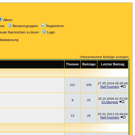
Album
iste
Benutzergruppen
Registrieren
ivate Nachrichten zu lesen
Login
ildanpassung
Unbeantwortete Beiträge anzeigen
Themen
Beiträge
Letzter Beitrag
27.05.2019 06:38:49
112
206
Ralf Froehlich
29.10.2009 01:52:50
8
25
Ch.Mangels
02.01.2012 03:49:04
13
26
Ralf Froehlich