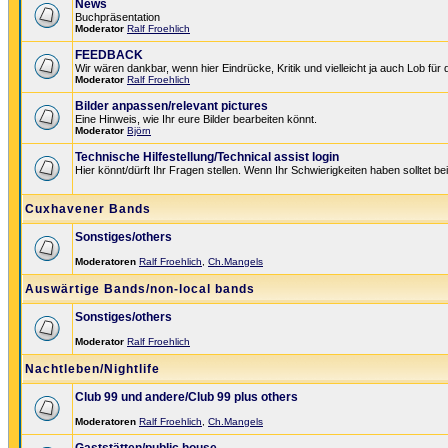
News
Buchpräsentation
Moderator
Ralf Froehlich
FEEDBACK
Wir wären dankbar, wenn hier Eindrücke, Kritik und vielleicht ja auch Lob fü
Moderator
Ralf Froehlich
Bilder anpassen/relevant pictures
Eine Hinweis, wie Ihr eure Bilder bearbeiten könnt.
Moderator
Björn
Technische Hilfestellung/Technical assist login
Hier könnt/dürft Ihr Fragen stellen. Wenn Ihr Schwierigkeiten haben solltet be
Cuxhavener Bands
Sonstiges/others
Moderatoren
Ralf Froehlich
,
Ch.Mangels
Auswärtige Bands/non-local bands
Sonstiges/others
Moderator
Ralf Froehlich
Nachtleben/Nightlife
Club 99 und andere/Club 99 plus others
Moderatoren
Ralf Froehlich
,
Ch.Mangels