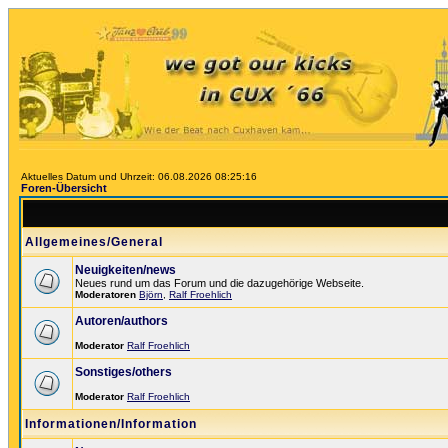
Aktuelles Datum und Uhrzeit: 06.08.2026 08:25:16
Foren-Übersicht
Allgemeines/General
Neuigkeiten/news
Neues rund um das Forum und die dazugehörige Webseite.
Moderatoren
Björn
,
Ralf Froehlich
Autoren/authors
Moderator
Ralf Froehlich
Sonstiges/others
Moderator
Ralf Froehlich
Informationen/Information