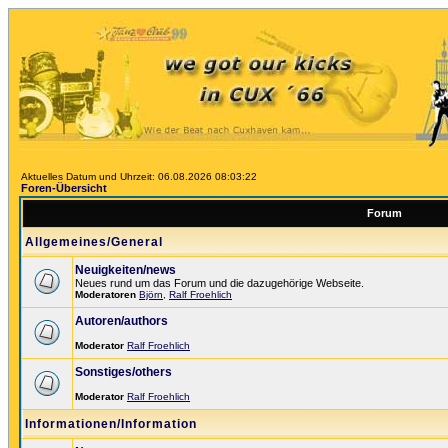
Aktuelles Datum und Uhrzeit: 06.08.2026 08:03:22
Foren-Übersicht
Forum
Allgemeines/General
Neuigkeiten/news
Neues rund um das Forum und die dazugehörige Webseite.
Moderatoren
Björn
,
Ralf Froehlich
Autoren/authors
Moderator
Ralf Froehlich
Sonstiges/others
Moderator
Ralf Froehlich
Informationen/Information