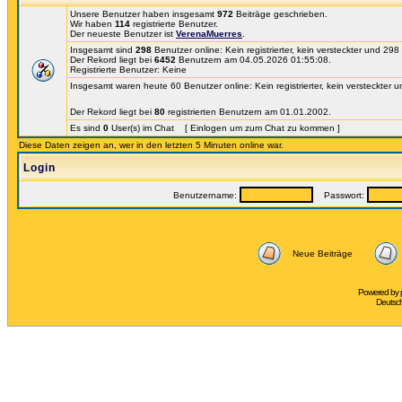
Unsere Benutzer haben insgesamt
972
Beiträge geschrieben.
Wir haben
114
registrierte Benutzer.
Der neueste Benutzer ist
VerenaMuerres
.
Insgesamt sind
298
Benutzer online: Kein registrierter, kein versteckter und 29
Der Rekord liegt bei
6452
Benutzern am 04.05.2026 01:55:08.
Registrierte Benutzer: Keine
Insgesamt waren heute 60 Benutzer online: Kein registrierter, kein versteckter 
Der Rekord liegt bei
80
registrierten Benutzern am 01.01.2002.
Es sind
0
User(s) im Chat [ Einlogen um zum Chat zu kommen ]
Diese Daten zeigen an, wer in den letzten 5 Minuten online war.
Login
Benutzername:
Passwort:
Neue Beiträge
Powered by
Deutsc