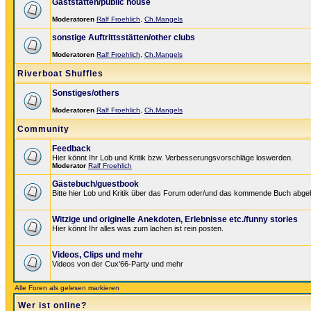
Gaststätten/public house
Moderatoren
Ralf Froehlich
,
Ch.Mangels
sonstige Auftrittsstätten/other clubs
Moderatoren
Ralf Froehlich
,
Ch.Mangels
Riverboat Shuffles
Sonstiges/others
Moderatoren
Ralf Froehlich
,
Ch.Mangels
Community
Feedback
Hier könnt Ihr Lob und Kritik bzw. Verbesserungsvorschläge loswerden.
Moderator
Ralf Froehlich
Gästebuch/guestbook
Bitte hier Lob und Kritik über das Forum oder/und das kommende Buch abge
Witzige und originelle Anekdoten, Erlebnisse etc./funny stories
Hier könnt Ihr alles was zum lachen ist rein posten.
Videos, Clips und mehr
Videos von der Cux'66-Party und mehr
Alle Foren als gelesen markieren
Wer ist online?