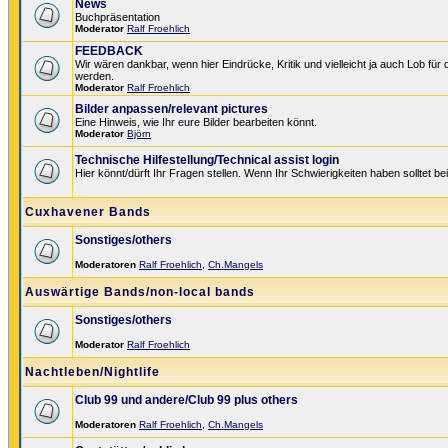
News
Buchpräsentation
Moderator
Ralf Froehlich
FEEDBACK
Wir wären dankbar, wenn hier Eindrücke, Kritik und vielleicht ja auch Lob für
werden.
Moderator
Ralf Froehlich
Bilder anpassen/relevant pictures
Eine Hinweis, wie Ihr eure Bilder bearbeiten könnt.
Moderator
Björn
Technische Hilfestellung/Technical assist login
Hier könnt/dürft Ihr Fragen stellen. Wenn Ihr Schwierigkeiten haben solltet be
Cuxhavener Bands
Sonstiges/others
Moderatoren
Ralf Froehlich
,
Ch.Mangels
Auswärtige Bands/non-local bands
Sonstiges/others
Moderator
Ralf Froehlich
Nachtleben/Nightlife
Club 99 und andere/Club 99 plus others
Moderatoren
Ralf Froehlich
,
Ch.Mangels