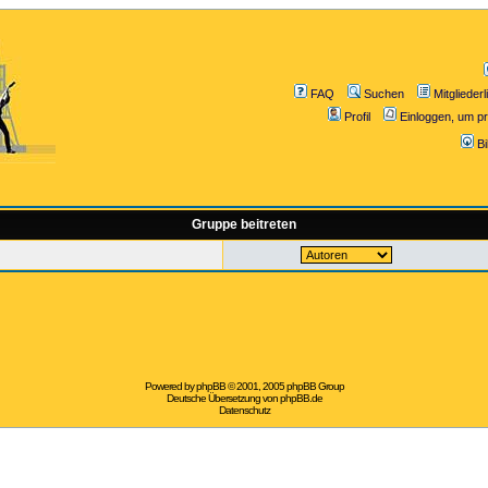
FAQ
Suchen
Mitgliederl
Profil
Einloggen, um pr
B
Gruppe beitreten
Powered by
phpBB
© 2001, 2005 phpBB Group
Deutsche Übersetzung von
phpBB.de
Datenschutz