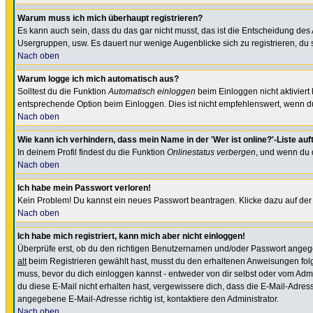
Warum muss ich mich überhaupt registrieren?
Es kann auch sein, dass du das gar nicht musst, das ist die Entscheidung des Ad
Usergruppen, usw. Es dauert nur wenige Augenblicke sich zu registrieren, du so
Nach oben
Warum logge ich mich automatisch aus?
Solltest du die Funktion
Automatisch einloggen
beim Einloggen nicht aktiviert
entsprechende Option beim Einloggen. Dies ist nicht empfehlenswert, wenn du a
Nach oben
Wie kann ich verhindern, dass mein Name in der 'Wer ist online?'-Liste auf
In deinem Profil findest du die Funktion
Onlinestatus verbergen
, und wenn du d
Nach oben
Ich habe mein Passwort verloren!
Kein Problem! Du kannst ein neues Passwort beantragen. Klicke dazu auf der
Nach oben
Ich habe mich registriert, kann mich aber nicht einloggen!
Überprüfe erst, ob du den richtigen Benutzernamen und/oder Passwort angegeb
alt
beim Registrieren gewählt hast, musst du den erhaltenen Anweisungen folgen. 
muss, bevor du dich einloggen kannst - entweder von dir selbst oder vom Admin
du diese E-Mail nicht erhalten hast, vergewissere dich, dass die E-Mail-Adre
angegebene E-Mail-Adresse richtig ist, kontaktiere den Administrator.
Nach oben