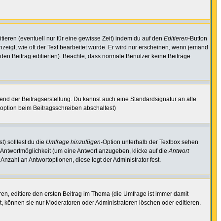
tieren (eventuell nur für eine gewisse Zeit) indem du auf den
Editieren
-Button
anzeigt, wie oft der Text bearbeitet wurde. Er wird nur erscheinen, wenn jemand
ie den Beitrag editierten). Beachte, dass normale Benutzer keine Beiträge
end der Beitragserstellung. Du kannst auch eine Standardsignatur an alle
option beim Beitragsschreiben abschaltest)
t) solltest du die
Umfrage hinzufügen
-Option unterhalb der Textbox sehen
e Antwortmöglichkeit (um eine Antwort anzugeben, klicke auf die
Antwort
Anzahl an Antwortoptionen, diese legt der Administrator fest.
n, editiere den ersten Beitrag im Thema (die Umfrage ist immer damit
, können sie nur Moderatoren oder Administratoren löschen oder editieren.