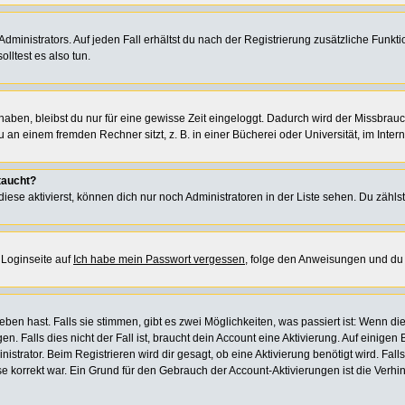
ministrators. Auf jeden Fall erhältst du nach der Registrierung zusätzliche Funktion
lltest es also tun.
 haben, bleibst du nur für eine gewisse Zeit eingeloggt. Dadurch wird der Missbrau
n einem fremden Rechner sitzt, z. B. in einer Bücherei oder Universität, im Intern
taucht?
iese aktivierst, können dich nur noch Administratoren in der Liste sehen. Du zählst
 Loginseite auf
Ich habe mein Passwort vergessen
, folge den Anweisungen und du 
en hast. Falls sie stimmen, gibt es zwei Möglichkeiten, was passiert ist: Wenn d
Falls dies nicht der Fall ist, braucht dein Account eine Aktivierung. Auf einigen B
istrator. Beim Registrieren wird dir gesagt, ob eine Aktivierung benötigt wird. Fal
sse korrekt war. Ein Grund für den Gebrauch der Account-Aktivierungen ist die Verh