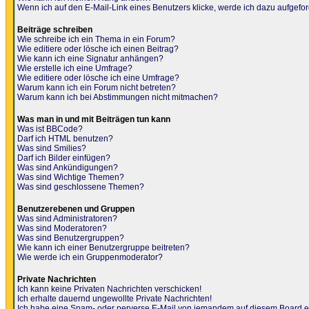
Wenn ich auf den E-Mail-Link eines Benutzers klicke, werde ich dazu aufgefor
Beiträge schreiben
Wie schreibe ich ein Thema in ein Forum?
Wie editiere oder lösche ich einen Beitrag?
Wie kann ich eine Signatur anhängen?
Wie erstelle ich eine Umfrage?
Wie editiere oder lösche ich eine Umfrage?
Warum kann ich ein Forum nicht betreten?
Warum kann ich bei Abstimmungen nicht mitmachen?
Was man in und mit Beiträgen tun kann
Was ist BBCode?
Darf ich HTML benutzen?
Was sind Smilies?
Darf ich Bilder einfügen?
Was sind Ankündigungen?
Was sind Wichtige Themen?
Was sind geschlossene Themen?
Benutzerebenen und Gruppen
Was sind Administratoren?
Was sind Moderatoren?
Was sind Benutzergruppen?
Wie kann ich einer Benutzergruppe beitreten?
Wie werde ich ein Gruppenmoderator?
Private Nachrichten
Ich kann keine Privaten Nachrichten verschicken!
Ich erhalte dauernd ungewollte Private Nachrichten!
Ich habe eine Spam- oder perverse E-Mail von jemandem auf diesem Board e