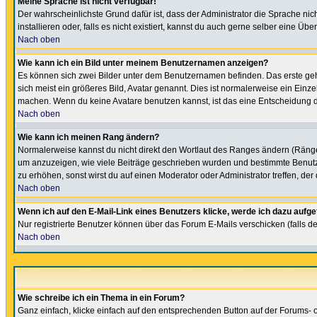
Meine Sprache ist nicht verfügbar!
Der wahrscheinlichste Grund dafür ist, dass der Administrator die Sprache nic
installieren oder, falls es nicht existiert, kannst du auch gerne selber eine 
Nach oben
Wie kann ich ein Bild unter meinem Benutzernamen anzeigen?
Es können sich zwei Bilder unter dem Benutzernamen befinden. Das erste gehö
sich meist ein größeres Bild, Avatar genannt. Dies ist normalerweise ein Einz
machen. Wenn du keine Avatare benutzen kannst, ist das eine Entscheidung de
Nach oben
Wie kann ich meinen Rang ändern?
Normalerweise kannst du nicht direkt den Wortlaut des Ranges ändern (Räng
um anzuzeigen, wie viele Beiträge geschrieben wurden und bestimmte Benutze
zu erhöhen, sonst wirst du auf einen Moderator oder Administrator treffen, de
Nach oben
Wenn ich auf den E-Mail-Link eines Benutzers klicke, werde ich dazu aufge
Nur registrierte Benutzer können über das Forum E-Mails verschicken (falls 
Nach oben
Wie schreibe ich ein Thema in ein Forum?
Ganz einfach, klicke einfach auf den entsprechenden Button auf der Forums- o