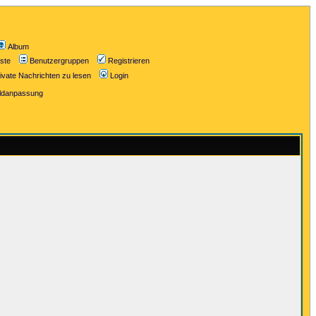
Album
iste
Benutzergruppen
Registrieren
ivate Nachrichten zu lesen
Login
ildanpassung