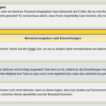
ggen!
oder ein falsches Passwort eingegeben hast (überprüfe die E-Mail, die du vom Bo
ch nichts gepostet? Es ist durchaus üblich, dass Foren regelmäßig User löschen, die
.
Benutzerangaben und Einstellungen
eichert. Klicke auf den
Profil
-Link, um sie zu ändern (wird normalerweise am oberen
itzone nicht richtig eingestellt. Falls dem so ist, solltest du die Einstellungen dei
es Mitglied bist. Falls du also noch nicht registriert bist, wäre das vielleicht ein g
en immer noch nicht stimmen, kann es daran liegen, dass das System auf Sommerzeit
z zwischen deiner gewählten und der Boardzeit kommen.