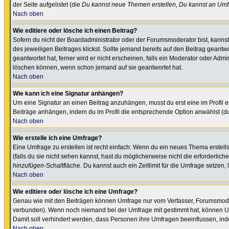
der Seite aufgelistet (die
Du kannst neue Themen erstellen, Du kannst an Umf
Nach oben
Wie editiere oder lösche ich einen Beitrag?
Sofern du nicht der Boardadministrator oder der Forumsmoderator bist, kannst 
des jeweiligen Beitrages klickst. Sollte jemand bereits auf den Beitrag geantw
geantwortet hat, ferner wird er nicht erscheinen, falls ein Moderator oder Admi
löschen können, wenn schon jemand auf sie geantwortet hat.
Nach oben
Wie kann ich eine Signatur anhängen?
Um eine Signatur an einen Beitrag anzuhängen, musst du erst eine im Profil ers
Beiträge anhängen, indem du im Profil die entsprechende Option anwählst (d
Nach oben
Wie erstelle ich eine Umfrage?
Eine Umfrage zu erstellen ist recht einfach: Wenn du ein neues Thema erstellst
(falls du sie nicht sehen kannst, hast du möglicherweise nicht die erforderli
hinzufügen
-Schaltfläche. Du kannst auch ein Zeitlimit für die Umfrage setzen
Nach oben
Wie editiere oder lösche ich eine Umfrage?
Genau wie mit den Beiträgen können Umfrage nur vom Verfasser, Forumsmoderat
verbunden). Wenn noch niemand bei der Umfrage mit gestimmt hat, können User
Damit soll verhindert werden, dass Personen ihre Umfragen beeinflussen, ind
Nach oben