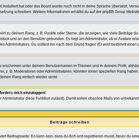
ht installiert hat oder das Board wurde noch nicht in deine Sprache übersetzt. Ve
Übersetzung schreiben. Weitere Informationen erhältst du auf der phpBB Group Websit
rt zu deinem Rang, z. B. Punkte oder Sterne, die anzeigen, wie viele Beiträge du
elstück und an den Benutzer gebunden. Es liegt am Administrator, ob er Avatare erl
s Administrators. Du solltest ihn nach dem Grund fragen (Er wird bestimmt einen 
e erscheinen unter deinem Benutzernamen in Themen und in deinem Profil, abhän
r, z. B. Moderatoren oder Administratoren, könnten einen speziellen Rang haben. 
r deinen Rang einfach wieder senkt.
fordert, mich einzuloggen!
der Administrator diese Funktion zulässt). Damit sollen obszöne Mails von unbeka
Beiträge schreiben
der Beitragsseite. Es kann sein, dass du dich erst registrieren musst, bevor du e