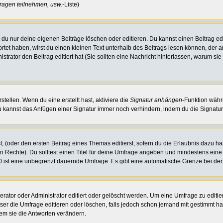
ragen teilnehmen, usw.
-Liste)
du nur deine eigenen Beiträge löschen oder editieren. Du kannst einen Beitrag edi
ortet haben, wirst du einen kleinen Text unterhalb des Beitrags lesen können, der 
nistrator den Beitrag editiert hat (Sie sollten eine Nachricht hinterlassen, warum s
tellen. Wenn du eine erstellt hast, aktiviere die
Signatur anhängen
-Funktion währ
u kannst das Anfügen einer Signatur immer noch verhindern, indem du die Signatur
, (oder den ersten Beitrag eines Themas editierst, sofern du die Erlaubnis dazu has
chen Rechte). Du solltest einen Titel für deine Umfrage angeben und mindestens ein
, 0 ist eine unbegrenzt dauernde Umfrage. Es gibt eine automatische Grenze bei der 
or oder Administrator editiert oder gelöscht werden. Um eine Umfrage zu editiere
 die Umfrage editieren oder löschen, falls jedoch schon jemand mit gestimmt hat
em sie die Antworten verändern.