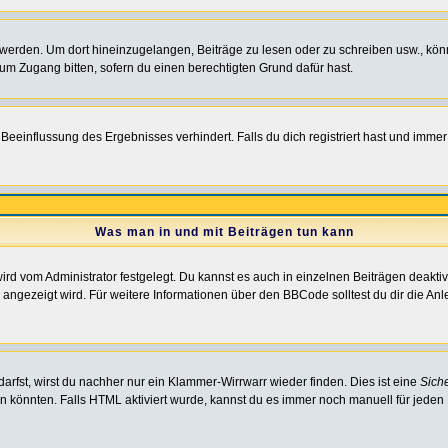
rden. Um dort hineinzugelangen, Beiträge zu lesen oder zu schreiben usw., könn
 um Zugang bitten, sofern du einen berechtigten Grund dafür hast.
einflussung des Ergebnisses verhindert. Falls du dich registriert hast und immer 
Was man in und mit Beiträgen tun kann
rd vom Administrator festgelegt. Du kannst es auch in einzelnen Beiträgen deakti
 angezeigt wird. Für weitere Informationen über den BBCode solltest du dir die An
darfst, wirst du nachher nur ein Klammer-Wirrwarr wieder finden. Dies ist eine
Sich
könnten. Falls HTML aktiviert wurde, kannst du es immer noch manuell für jeden 