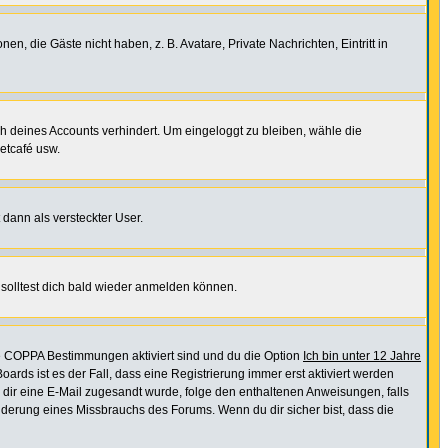
en, die Gäste nicht haben, z. B. Avatare, Private Nachrichten, Eintritt in
ch deines Accounts verhindert. Um eingeloggt zu bleiben, wähle die
etcafé usw.
 dann als versteckter User.
solltest dich bald wieder anmelden können.
ie COPPA Bestimmungen aktiviert sind und du die Option
Ich bin unter 12 Jahre
oards ist es der Fall, dass eine Registrierung immer erst aktiviert werden
ls dir eine E-Mail zugesandt wurde, folge den enthaltenen Anweisungen, falls
inderung eines Missbrauchs des Forums. Wenn du dir sicher bist, dass die