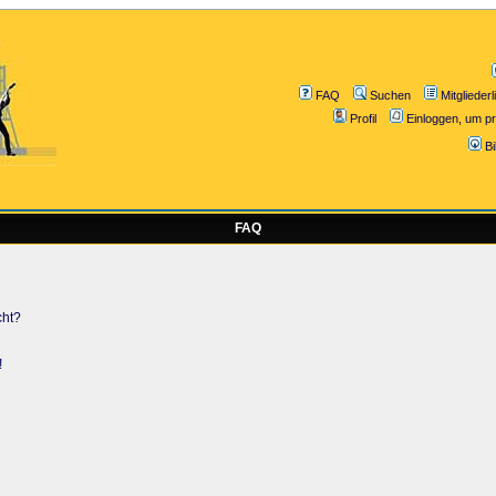
FAQ
Suchen
Mitgliederl
Profil
Einloggen, um pr
B
FAQ
cht?
!