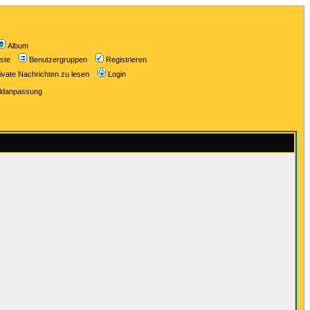
Album
iste
Benutzergruppen
Registrieren
ivate Nachrichten zu lesen
Login
ildanpassung