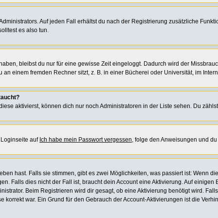
ministrators. Auf jeden Fall erhältst du nach der Registrierung zusätzliche Funktion
lltest es also tun.
 haben, bleibst du nur für eine gewisse Zeit eingeloggt. Dadurch wird der Missbrau
n einem fremden Rechner sitzt, z. B. in einer Bücherei oder Universität, im Intern
taucht?
iese aktivierst, können dich nur noch Administratoren in der Liste sehen. Du zählst
 Loginseite auf
Ich habe mein Passwort vergessen
, folge den Anweisungen und du 
en hast. Falls sie stimmen, gibt es zwei Möglichkeiten, was passiert ist: Wenn d
Falls dies nicht der Fall ist, braucht dein Account eine Aktivierung. Auf einigen B
istrator. Beim Registrieren wird dir gesagt, ob eine Aktivierung benötigt wird. Fal
sse korrekt war. Ein Grund für den Gebrauch der Account-Aktivierungen ist die Verh