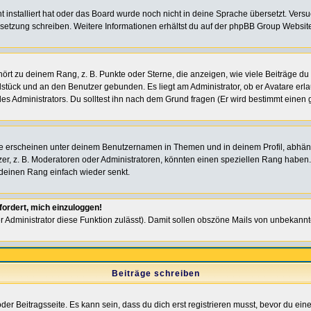
ht installiert hat oder das Board wurde noch nicht in deine Sprache übersetzt. Ve
Übersetzung schreiben. Weitere Informationen erhältst du auf der phpBB Group Websit
rt zu deinem Rang, z. B. Punkte oder Sterne, die anzeigen, wie viele Beiträge du
elstück und an den Benutzer gebunden. Es liegt am Administrator, ob er Avatare erl
s Administrators. Du solltest ihn nach dem Grund fragen (Er wird bestimmt einen 
e erscheinen unter deinem Benutzernamen in Themen und in deinem Profil, abhän
r, z. B. Moderatoren oder Administratoren, könnten einen speziellen Rang haben. 
r deinen Rang einfach wieder senkt.
fordert, mich einzuloggen!
der Administrator diese Funktion zulässt). Damit sollen obszöne Mails von unbeka
Beiträge schreiben
der Beitragsseite. Es kann sein, dass du dich erst registrieren musst, bevor du e