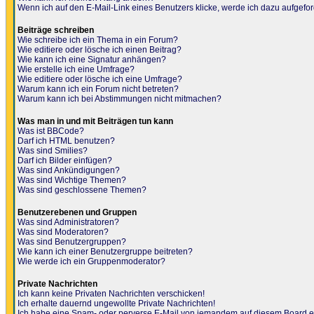
Wenn ich auf den E-Mail-Link eines Benutzers klicke, werde ich dazu aufgefor
Beiträge schreiben
Wie schreibe ich ein Thema in ein Forum?
Wie editiere oder lösche ich einen Beitrag?
Wie kann ich eine Signatur anhängen?
Wie erstelle ich eine Umfrage?
Wie editiere oder lösche ich eine Umfrage?
Warum kann ich ein Forum nicht betreten?
Warum kann ich bei Abstimmungen nicht mitmachen?
Was man in und mit Beiträgen tun kann
Was ist BBCode?
Darf ich HTML benutzen?
Was sind Smilies?
Darf ich Bilder einfügen?
Was sind Ankündigungen?
Was sind Wichtige Themen?
Was sind geschlossene Themen?
Benutzerebenen und Gruppen
Was sind Administratoren?
Was sind Moderatoren?
Was sind Benutzergruppen?
Wie kann ich einer Benutzergruppe beitreten?
Wie werde ich ein Gruppenmoderator?
Private Nachrichten
Ich kann keine Privaten Nachrichten verschicken!
Ich erhalte dauernd ungewollte Private Nachrichten!
Ich habe eine Spam- oder perverse E-Mail von jemandem auf diesem Board e