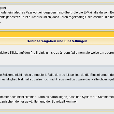
ggen!
oder ein falsches Passwort eingegeben hast (überprüfe die E-Mail, die du vom Bo
ch nichts gepostet? Es ist durchaus üblich, dass Foren regelmäßig User löschen, die
.
Benutzerangaben und Einstellungen
eichert. Klicke auf den
Profil
-Link, um sie zu ändern (wird normalerweise am oberen
itzone nicht richtig eingestellt. Falls dem so ist, solltest du die Einstellungen dei
es Mitglied bist. Falls du also noch nicht registriert bist, wäre das vielleicht ein g
en immer noch nicht stimmen, kann es daran liegen, dass das System auf Sommerzeit
z zwischen deiner gewählten und der Boardzeit kommen.