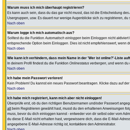
Warum muss ich mich überhaupt registrieren?
Es kann auch sein, dass du das gar nicht musst, das ist die Entscheidung des Ad
Usergruppen, usw. Es dauert nur wenige Augenblicke sich zu registrieren, du so
Nach oben
Warum logge ich mich automatisch aus?
Solltest du die Funktion
Automatisch einloggen
beim Einloggen nicht aktiviert
entsprechende Option beim Einloggen. Dies ist nicht empfehlenswert, wenn du a
Nach oben
Wie kann ich verhindern, dass mein Name in der 'Wer ist online?'-Liste auf
In deinem Profil findest du die Funktion
Onlinestatus verbergen
, und wenn du d
Nach oben
Ich habe mein Passwort verloren!
Kein Problem! Du kannst ein neues Passwort beantragen. Klicke dazu auf der
Nach oben
Ich habe mich registriert, kann mich aber nicht einloggen!
Überprüfe erst, ob du den richtigen Benutzernamen und/oder Passwort angegeb
alt
beim Registrieren gewählt hast, musst du den erhaltenen Anweisungen folgen. 
muss, bevor du dich einloggen kannst - entweder von dir selbst oder vom Admin
du diese E-Mail nicht erhalten hast, vergewissere dich, dass die E-Mail-Adre
angegebene E-Mail-Adresse richtig ist, kontaktiere den Administrator.
Nach oben