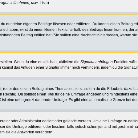
ragen teilnehmen, usw.
-Liste)
du nur deine eigenen Beiträge löschen oder editieren. Du kannst einen Beitrag edi
ortet haben, wirst du einen kleinen Text unterhalb des Beitrags lesen können, der 
nistrator den Beitrag editiert hat (Sie sollten eine Nachricht hinterlassen, warum s
tellen. Wenn du eine erstellt hast, aktiviere die
Signatur anhängen
-Funktion währ
u kannst das Anfügen einer Signatur immer noch verhindern, indem du die Signatur
, (oder den ersten Beitrag eines Themas editierst, sofern du die Erlaubnis dazu has
chen Rechte). Du solltest einen Titel für deine Umfrage angeben und mindestens ein
, 0 ist eine unbegrenzt dauernde Umfrage. Es gibt eine automatische Grenze bei der 
or oder Administrator editiert oder gelöscht werden. Um eine Umfrage zu editiere
 die Umfrage editieren oder löschen, falls jedoch schon jemand mit gestimmt hat
em sie die Antworten verändern.