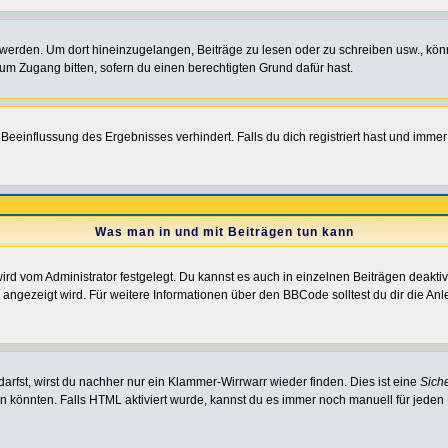
rden. Um dort hineinzugelangen, Beiträge zu lesen oder zu schreiben usw., könn
 um Zugang bitten, sofern du einen berechtigten Grund dafür hast.
einflussung des Ergebnisses verhindert. Falls du dich registriert hast und immer 
Was man in und mit Beiträgen tun kann
rd vom Administrator festgelegt. Du kannst es auch in einzelnen Beiträgen deakti
 angezeigt wird. Für weitere Informationen über den BBCode solltest du dir die An
darfst, wirst du nachher nur ein Klammer-Wirrwarr wieder finden. Dies ist eine
Sich
könnten. Falls HTML aktiviert wurde, kannst du es immer noch manuell für jeden 