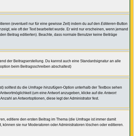
tieren (eventuell nur für eine gewisse Zeit) indem du auf den
Editieren
-Button
anzeigt, wie oft der Text bearbeitet wurde. Er wird nur erscheinen, wenn jemand
ie den Beitrag editierten). Beachte, dass normale Benutzer keine Beiträge
end der Beitragserstellung. Du kannst auch eine Standardsignatur an alle
option beim Beitragsschreiben abschaltest)
t) solltest du die
Umfrage hinzufügen
-Option unterhalb der Textbox sehen
e Antwortmöglichkeit (um eine Antwort anzugeben, klicke auf die
Antwort
Anzahl an Antwortoptionen, diese legt der Administrator fest.
n, editiere den ersten Beitrag im Thema (die Umfrage ist immer damit
, können sie nur Moderatoren oder Administratoren löschen oder editieren.