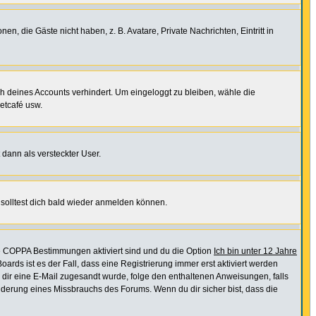
en, die Gäste nicht haben, z. B. Avatare, Private Nachrichten, Eintritt in
ch deines Accounts verhindert. Um eingeloggt zu bleiben, wähle die
etcafé usw.
 dann als versteckter User.
solltest dich bald wieder anmelden können.
ie COPPA Bestimmungen aktiviert sind und du die Option
Ich bin unter 12 Jahre
oards ist es der Fall, dass eine Registrierung immer erst aktiviert werden
ls dir eine E-Mail zugesandt wurde, folge den enthaltenen Anweisungen, falls
inderung eines Missbrauchs des Forums. Wenn du dir sicher bist, dass die