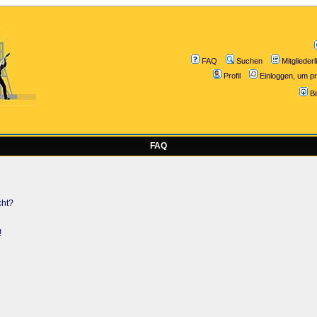
FAQ
Suchen
Mitgliederl
Profil
Einloggen, um pr
B
FAQ
cht?
!