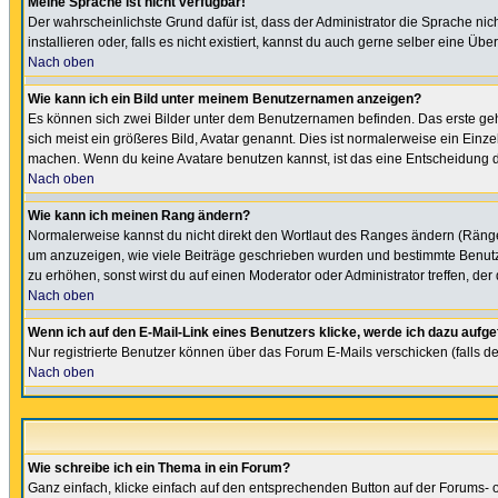
Meine Sprache ist nicht verfügbar!
Der wahrscheinlichste Grund dafür ist, dass der Administrator die Sprache nic
installieren oder, falls es nicht existiert, kannst du auch gerne selber eine 
Nach oben
Wie kann ich ein Bild unter meinem Benutzernamen anzeigen?
Es können sich zwei Bilder unter dem Benutzernamen befinden. Das erste gehö
sich meist ein größeres Bild, Avatar genannt. Dies ist normalerweise ein Einz
machen. Wenn du keine Avatare benutzen kannst, ist das eine Entscheidung de
Nach oben
Wie kann ich meinen Rang ändern?
Normalerweise kannst du nicht direkt den Wortlaut des Ranges ändern (Räng
um anzuzeigen, wie viele Beiträge geschrieben wurden und bestimmte Benutze
zu erhöhen, sonst wirst du auf einen Moderator oder Administrator treffen, de
Nach oben
Wenn ich auf den E-Mail-Link eines Benutzers klicke, werde ich dazu aufge
Nur registrierte Benutzer können über das Forum E-Mails verschicken (falls 
Nach oben
Wie schreibe ich ein Thema in ein Forum?
Ganz einfach, klicke einfach auf den entsprechenden Button auf der Forums- o