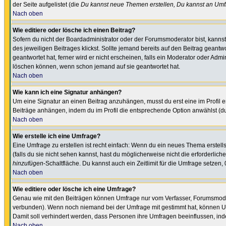
der Seite aufgelistet (die
Du kannst neue Themen erstellen, Du kannst an Umf
Nach oben
Wie editiere oder lösche ich einen Beitrag?
Sofern du nicht der Boardadministrator oder der Forumsmoderator bist, kannst 
des jeweiligen Beitrages klickst. Sollte jemand bereits auf den Beitrag geantw
geantwortet hat, ferner wird er nicht erscheinen, falls ein Moderator oder Admi
löschen können, wenn schon jemand auf sie geantwortet hat.
Nach oben
Wie kann ich eine Signatur anhängen?
Um eine Signatur an einen Beitrag anzuhängen, musst du erst eine im Profil ers
Beiträge anhängen, indem du im Profil die entsprechende Option anwählst (d
Nach oben
Wie erstelle ich eine Umfrage?
Eine Umfrage zu erstellen ist recht einfach: Wenn du ein neues Thema erstellst
(falls du sie nicht sehen kannst, hast du möglicherweise nicht die erforderli
hinzufügen
-Schaltfläche. Du kannst auch ein Zeitlimit für die Umfrage setzen
Nach oben
Wie editiere oder lösche ich eine Umfrage?
Genau wie mit den Beiträgen können Umfrage nur vom Verfasser, Forumsmoderat
verbunden). Wenn noch niemand bei der Umfrage mit gestimmt hat, können User
Damit soll verhindert werden, dass Personen ihre Umfragen beeinflussen, ind
Nach oben