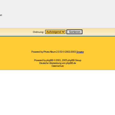
et
Ordnung:
Powered by Photo Album 2.0.53 © 2002-2003
Smartor
Powered by
phpBB
© 2001, 2005 phpBB Group
Deutsche Übersetzung von
phpBB.de
Datenschutz