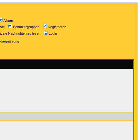
Album
iste
Benutzergruppen
Registrieren
ivate Nachrichten zu lesen
Login
ildanpassung