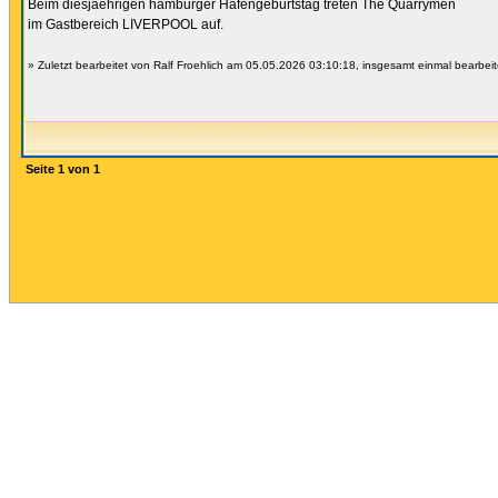
Beim diesjaehrigen hamburger Hafengeburtstag treten The Quarrymen
im Gastbereich LIVERPOOL auf.
» Zuletzt bearbeitet von Ralf Froehlich am 05.05.2026 03:10:18, insgesamt einmal bearbeit
Seite
1
von
1