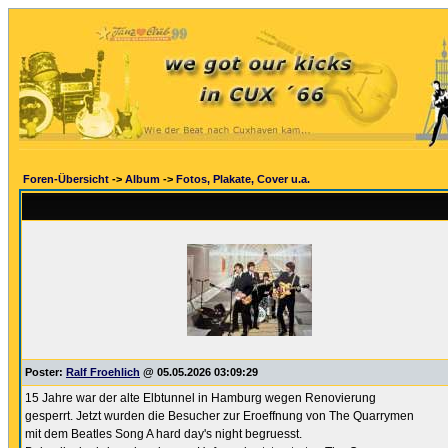
Foren-Übersicht
->
Album
->
Fotos, Plakate, Cover u.a.
Poster:
Ralf Froehlich
@ 05.05.2026 03:09:29
15 Jahre war der alte Elbtunnel in Hamburg wegen Renovierung
gesperrt. Jetzt wurden die Besucher zur Eroeffnung von The Quarrymen
mit dem Beatles Song A hard day's night begruesst.