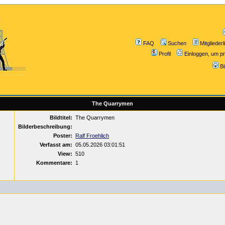
FAQ
Suchen
Mitgliederl
Profil
Einloggen, um pr
B
The Quarrymen
Bildtitel:
The Quarrymen
Bilderbeschreibung:
Poster:
Ralf Froehlich
Verfasst am:
05.05.2026 03:01:51
View:
510
Kommentare:
1