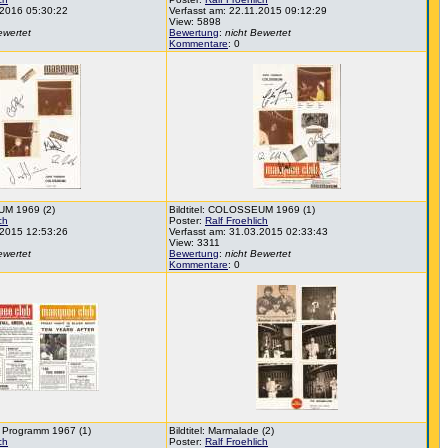
.2016 05:30:22
Verfasst am: 22.11.2015 09:12:29
View: 5898
ewertet
Bewertung
:
nicht Bewertet
Kommentare
: 0
UM 1969 (2)
Bildtitel: COLOSSEUM 1969 (1)
ch
Poster:
Ralf Froehlich
.2015 12:53:26
Verfasst am: 31.03.2015 02:33:43
View: 3311
ewertet
Bewertung
:
nicht Bewertet
Kommentare
: 0
 Programm 1967 (1)
Bildtitel: Marmalade (2)
ch
Poster:
Ralf Froehlich