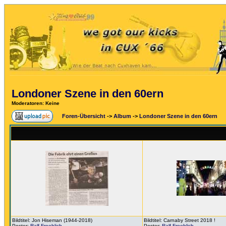
Londoner Szene in den 60ern
Moderatoren
: Keine
Foren-Übersicht
->
Album
->
Londoner Szene in den 60ern
Bildtitel: Jon Hiseman (1944-2018)
Bildtitel: Carnaby Street 2018 !
Poster:
Ralf Froehlich
Poster:
Ralf Froehlich