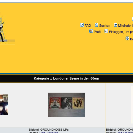
FAQ
Suchen
Mitgliederl
Profil
Einloggen, um pr
B
Kategorie :: Londoner Szene in den 60ern
Bildtitel: GROUNDHOGS LPs
Bildtitel: GROUN
Poster:
Ralf Froehlich
Poster:
Ralf Froehli