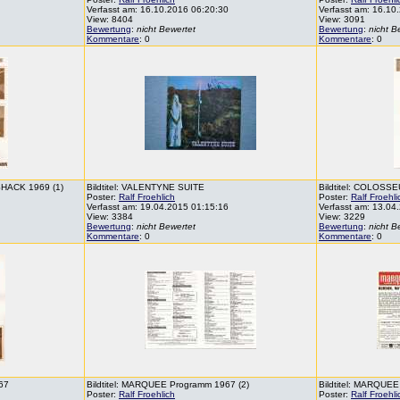
Verfasst am: 16.10.2016 06:20:30
Verfasst am: 16.10
View: 8404
View: 3091
Bewertung
:
nicht Bewertet
Bewertung
:
nicht B
Kommentare
: 0
Kommentare
: 0
SHACK 1969 (1)
Bildtitel: VALENTYNE SUITE
Bildtitel: COLOSSE
Poster:
Ralf Froehlich
Poster:
Ralf Froehli
Verfasst am: 19.04.2015 01:15:16
Verfasst am: 13.04
View: 3384
View: 3229
Bewertung
:
nicht Bewertet
Bewertung
:
nicht B
Kommentare
: 0
Kommentare
: 0
967
Bildtitel: MARQUEE Programm 1967 (2)
Bildtitel: MARQUEE
Poster:
Ralf Froehlich
Poster:
Ralf Froehli