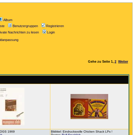
Album
iste
Benutzergruppen
Registrieren
ivate Nachrichten zu lesen
Login
ildanpassung
Gehe zu Seite
1
,
2
Weiter
DHOGS 1969
Bildtitel: Eindrucksvolle Chicken Shack LPs !
ch
Poster:
Ralf Froehlich