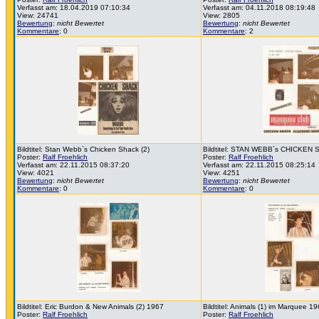
Verfasst am: 18.04.2019 07:10:34
Verfasst am: 04.11.2018 08:19:48
View: 24741
View: 2805
Bewertung
:
nicht Bewertet
Bewertung
:
nicht Bewertet
Kommentare
: 0
Kommentare
: 2
Bildtitel: Stan Webb`s Chicken Shack (2)
Bildtitel: STAN WEBB`s CHICKEN 
Poster:
Ralf Froehlich
Poster:
Ralf Froehlich
Verfasst am: 22.11.2015 08:37:20
Verfasst am: 22.11.2015 08:25:14
View: 4021
View: 4251
Bewertung
:
nicht Bewertet
Bewertung
:
nicht Bewertet
Kommentare
: 0
Kommentare
: 0
Bildtitel: Eric Burdon & New Animals (2) 1967
Bildtitel: Animals (1) im Marquee 1
Poster:
Ralf Froehlich
Poster:
Ralf Froehlich