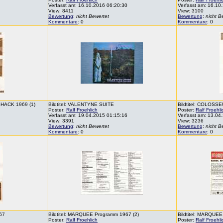
Verfasst am: 16.10.2016 06:20:30
Verfasst am: 16.10
View: 8411
View: 3100
Bewertung
:
nicht Bewertet
Bewertung
:
nicht B
Kommentare
: 0
Kommentare
: 0
SHACK 1969 (1)
Bildtitel: VALENTYNE SUITE
Bildtitel: COLOSSE
Poster:
Ralf Froehlich
Poster:
Ralf Froehli
Verfasst am: 19.04.2015 01:15:16
Verfasst am: 13.04
View: 3391
View: 3236
Bewertung
:
nicht Bewertet
Bewertung
:
nicht B
Kommentare
: 0
Kommentare
: 0
967
Bildtitel: MARQUEE Programm 1967 (2)
Bildtitel: MARQUEE
Poster:
Ralf Froehlich
Poster:
Ralf Froehli