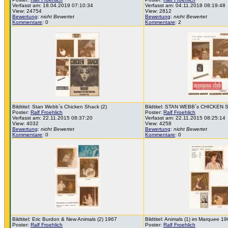
Verfasst am: 18.04.2019 07:10:34
Verfasst am: 04.11.2018 08:19:48
View: 24754
View: 2812
Bewertung
:
nicht Bewertet
Bewertung
:
nicht Bewertet
Kommentare
: 0
Kommentare
: 2
Bildtitel: Stan Webb`s Chicken Shack (2)
Bildtitel: STAN WEBB`s CHICKEN 
Poster:
Ralf Froehlich
Poster:
Ralf Froehlich
Verfasst am: 22.11.2015 08:37:20
Verfasst am: 22.11.2015 08:25:14
View: 4032
View: 4258
Bewertung
:
nicht Bewertet
Bewertung
:
nicht Bewertet
Kommentare
: 0
Kommentare
: 0
Bildtitel: Eric Burdon & New Animals (2) 1967
Bildtitel: Animals (1) im Marquee 1
Poster:
Ralf Froehlich
Poster:
Ralf Froehlich