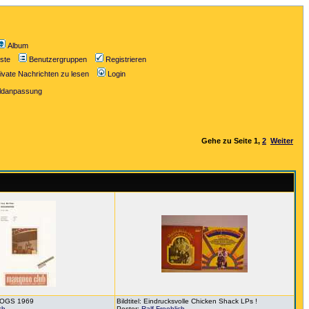
Album
iste
Benutzergruppen
Registrieren
ivate Nachrichten zu lesen
Login
ildanpassung
Gehe zu Seite
1
,
2
Weiter
DHOGS 1969
Bildtitel: Eindrucksvolle Chicken Shack LPs !
ch
Poster:
Ralf Froehlich