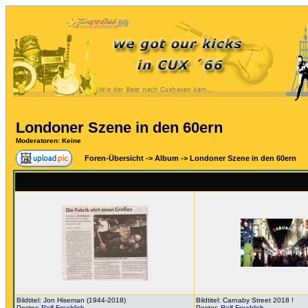
Londoner Szene in den 60ern
Moderatoren
: Keine
Foren-Übersicht
->
Album
->
Londoner Szene in den 60ern
Bildtitel: Jon Hiseman (1944-2018)
Bildtitel: Carnaby Street 2018 !
Poster:
Ralf Froehlich
Poster:
Ralf Froehlich