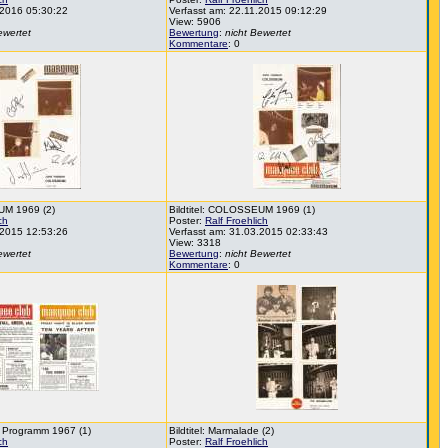
.2016 05:30:22
Verfasst am: 22.11.2015 09:12:29
View: 5906
ewertet
Bewertung
:
nicht Bewertet
Kommentare
: 0
UM 1969 (2)
Bildtitel: COLOSSEUM 1969 (1)
ch
Poster:
Ralf Froehlich
.2015 12:53:26
Verfasst am: 31.03.2015 02:33:43
View: 3318
ewertet
Bewertung
:
nicht Bewertet
Kommentare
: 0
 Programm 1967 (1)
Bildtitel: Marmalade (2)
ch
Poster:
Ralf Froehlich