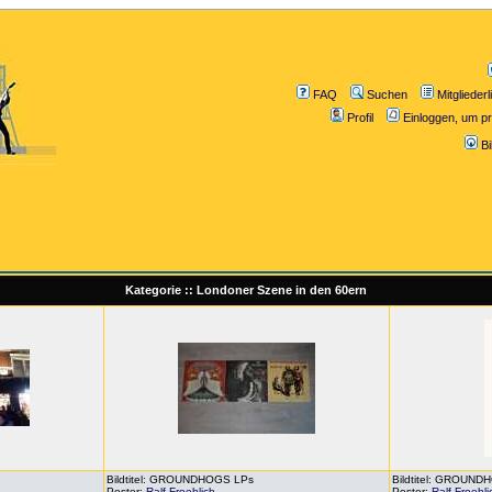
FAQ
Suchen
Mitgliederl
Profil
Einloggen, um pr
B
Kategorie :: Londoner Szene in den 60ern
Bildtitel: GROUNDHOGS LPs
Bildtitel: GROUN
Poster:
Ralf Froehlich
Poster:
Ralf Froehli