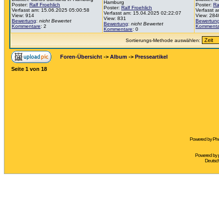
Hamburg
Poster:
Ralf Froehlich
Poster:
Ra
Poster:
Ralf Froehlich
Verfasst am: 15.06.2025 05:00:58
Verfasst 
Verfasst am: 15.04.2025 02:22:07
View: 914
View: 284
View: 831
Bewertung
:
nicht Bewertet
Bewertun
Bewertung
:
nicht Bewertet
Kommentare
: 2
Kommenta
Kommentare
: 0
Sortierungs-Methode auswählen:
Foren-Übersicht
->
Album
->
Presseartikel
Seite
1
von
18
Powered by Pho
Powered by
Deutsc