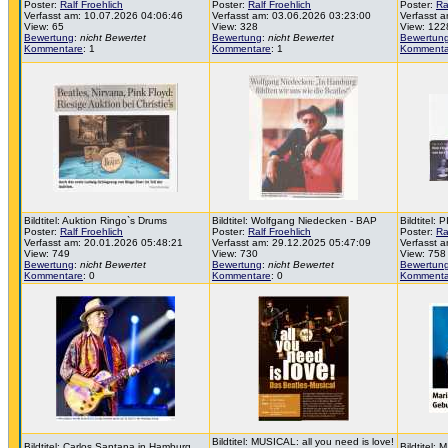
Poster:
Ralf Froehlich
Poster:
Ralf Froehlich
Poster:
Ra
Verfasst am: 10.07.2026 04:06:46
Verfasst am: 03.06.2026 03:23:00
Verfasst 
View: 65
View: 328
View: 122
Bewertung
:
nicht Bewertet
Bewertung
:
nicht Bewertet
Bewertun
Kommentare
: 1
Kommentare
: 1
Kommenta
Bildtitel: Auktion Ringo`s Drums
Bildtitel: Wolfgang Niedecken - BAP
Bildtitel
Poster:
Ralf Froehlich
Poster:
Ralf Froehlich
Poster:
Ra
Verfasst am: 20.01.2026 05:48:21
Verfasst am: 29.12.2025 05:47:09
Verfasst 
View: 749
View: 730
View: 758
Bewertung
:
nicht Bewertet
Bewertung
:
nicht Bewertet
Bewertun
Kommentare
: 0
Kommentare
: 0
Kommenta
Bildtitel: MUSICAL: all you need is love!
Bildtitel: Carlos Santana in Hamburg
Bildtitel: 