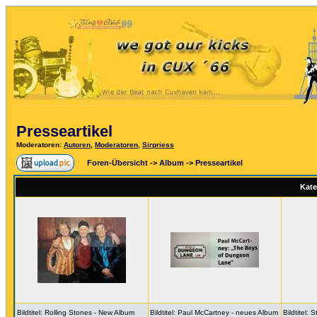
Presseartikel
Moderatoren
:
Autoren
,
Moderatoren
,
Sirpriess
Foren-Übersicht
->
Album
->
Presseartikel
Kate
Bildtitel: Rolling Stones - New Album
Bildtitel: Paul McCartney - neues Album
Bildtitel: