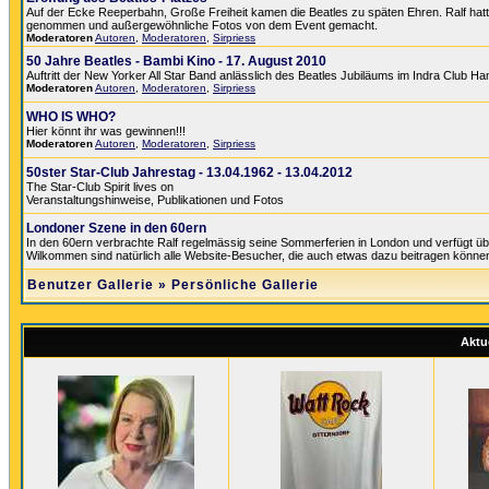
Auf der Ecke Reeperbahn, Große Freiheit kamen die Beatles zu späten Ehren. Ralf hatte 
genommen und außergewöhnliche Fotos von dem Event gemacht.
Moderatoren
Autoren
,
Moderatoren
,
Sirpriess
50 Jahre Beatles - Bambi Kino - 17. August 2010
Auftritt der New Yorker All Star Band anlässlich des Beatles Jubiläums im Indra Club H
Moderatoren
Autoren
,
Moderatoren
,
Sirpriess
WHO IS WHO?
Hier könnt ihr was gewinnen!!!
Moderatoren
Autoren
,
Moderatoren
,
Sirpriess
50ster Star-Club Jahrestag - 13.04.1962 - 13.04.2012
The Star-Club Spirit lives on
Veranstaltungshinweise, Publikationen und Fotos
Londoner Szene in den 60ern
In den 60ern verbrachte Ralf regelmässig seine Sommerferien in London und verfügt üb
Wilkommen sind natürlich alle Website-Besucher, die auch etwas dazu beitragen könne
Benutzer Gallerie
»
Persönliche Gallerie
Aktue