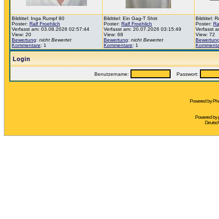
Bildtitel: Inga Rumpf 80
Bildtitel: Ein Gag-T Shirt
Bildtitel:
Poster:
Ralf Froehlich
Poster:
Ralf Froehlich
Poster:
Ra
Verfasst am: 03.08.2026 02:57:44
Verfasst am: 20.07.2026 03:15:49
Verfasst 
View: 20
View: 68
View: 72
Bewertung
:
nicht Bewertet
Bewertung
:
nicht Bewertet
Bewertun
Kommentare
: 1
Kommentare
: 1
Kommenta
Login
Benutzername:
Passwort:
Powered by Pho
Powered by
Deutsc