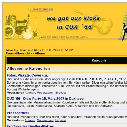
Aktuelles Datum und Uhrzeit: 07.08.2026 06:51:02
Foren-Übersicht
->
Album
Kategorie
Allgemeine Kategorien
Fotos, Plakate, Cover u.a.
Hier sind nur die neuesten Bilder angezeigt. Ein KLICK AUF PHOTOS, PLAKATE, COV
Sortierung könnt Ihr unten selbst bestimmen. Ihr könnt selber Bilder einstellen! Weiter k
Kommentare hinzufügen. Probleme? Zum Beispiel mit der Bilddarstellung? Das derzeit best
Forum) Wir helfen gern!!
Moderatoren
Autoren
,
Moderatoren
,
Sirpriess
CUX `66 - Oldie-Party 15. März 2007 in Cuxhaven
Dokumentation der Veranstaltung in der Kugelbake-Halle mit Buchveröffentlichung und
Deutschland, Italien, Niederlande, Spanien, Groß Britannien und der Schweiz.
Presseartikel
Hier sind Presseartikel über das Buch, oder auch über Personen die im Buch genannt 
Moderatoren
Autoren
,
Moderatoren
,
Sirpriess
Eröffung des Beatles-Platzes