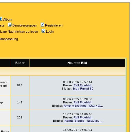
Album
iste
Benutzergruppen
Registrieren
ivate Nachrichten zu lesen
Login
ildanpassung
Bilder
Neustes Bild
könnt
03.08.2026 02:57:44
824
Poster:
Ralf Froehlich
hr mit
Bildtitel:
Inga Rumpf 80
08.06.2025 06:29:30
142
Poster:
Ralf Froehlich
roß
Bildtitel:
Rhythm Brothers - CUX / O...
10.07.2026 04:06:46
258
Poster:
Ralf Froehlich
Bildtitel:
Rolling Stones - New Albu...
14.09.2017 06:51:34
m Event