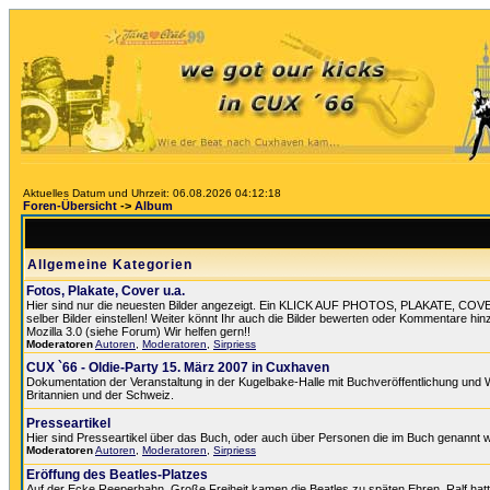
Aktuelles Datum und Uhrzeit: 06.08.2026 04:12:18
Foren-Übersicht
->
Album
Allgemeine Kategorien
Fotos, Plakate, Cover u.a.
Hier sind nur die neuesten Bilder angezeigt. Ein KLICK AUF PHOTOS, PLAKATE, COVER
selber Bilder einstellen! Weiter könnt Ihr auch die Bilder bewerten oder Kommentare hin
Mozilla 3.0 (siehe Forum) Wir helfen gern!!
Moderatoren
Autoren
,
Moderatoren
,
Sirpriess
CUX `66 - Oldie-Party 15. März 2007 in Cuxhaven
Dokumentation der Veranstaltung in der Kugelbake-Halle mit Buchveröffentlichung und 
Britannien und der Schweiz.
Presseartikel
Hier sind Presseartikel über das Buch, oder auch über Personen die im Buch genannt 
Moderatoren
Autoren
,
Moderatoren
,
Sirpriess
Eröffung des Beatles-Platzes
Auf der Ecke Reeperbahn, Große Freiheit kamen die Beatles zu späten Ehren. Ralf hat