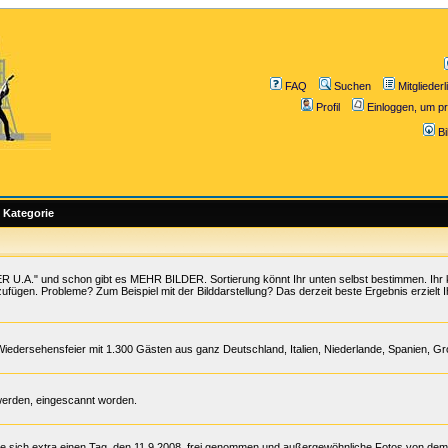
FAQ
Suchen
Mitgliederl
Profil
Einloggen, um pr
B
Kategorie
 U.A." und schon gibt es MEHR BILDER. Sortierung könnt Ihr unten selbst bestimmen. Ihr 
zufügen. Probleme? Zum Beispiel mit der Bilddarstellung? Das derzeit beste Ergebnis erzielt I
Wiedersehensfeier mit 1.300 Gästen aus ganz Deutschland, Italien, Niederlande, Spanien, G
werden, eingescannt worden.
te sich extra einen Tag, den 11.9.2008, frei genommen und außergewöhnliche Fotos von de