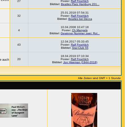
27
Poster:
Ralf Froehlich
Bildtitel:
Beatles Platz Hamburg 201...
25.01.2018 07:54:31
32
Poster:
Ralf Froehlich
Bildtitel:
Beatles bei Decca
10.04.2008 10:47:18
4
Poster:
Ch.Mangels
Bildtitel:
Gewinner Nummer zwei: Rol...
12.04.2017 05:33:45
43
Poster:
Ralf Froehlich
Bildtitel:
Star-Club 55
18.04.2019 07:10:34
20
Poster:
Ralf Froehlich
ie auch
Bildtitel:
Jon Hiseman (1944-2018)
Alle Zeiten sind GMT + 1 Stunde