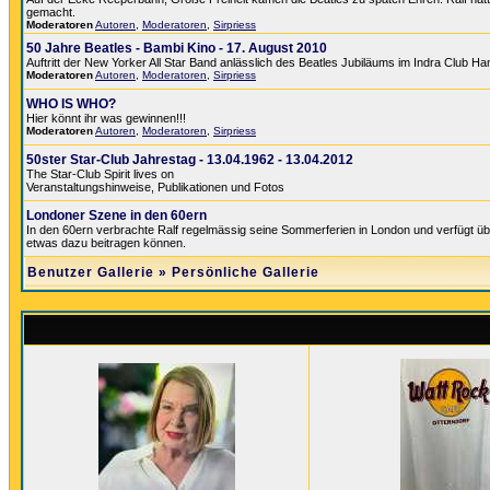
gemacht.
Moderatoren
Autoren
,
Moderatoren
,
Sirpriess
50 Jahre Beatles - Bambi Kino - 17. August 2010
Auftritt der New Yorker All Star Band anlässlich des Beatles Jubiläums im Indra Club H
Moderatoren
Autoren
,
Moderatoren
,
Sirpriess
WHO IS WHO?
Hier könnt ihr was gewinnen!!!
Moderatoren
Autoren
,
Moderatoren
,
Sirpriess
50ster Star-Club Jahrestag - 13.04.1962 - 13.04.2012
The Star-Club Spirit lives on
Veranstaltungshinweise, Publikationen und Fotos
Londoner Szene in den 60ern
In den 60ern verbrachte Ralf regelmässig seine Sommerferien in London und verfügt üb
etwas dazu beitragen können.
Benutzer Gallerie
»
Persönliche Gallerie