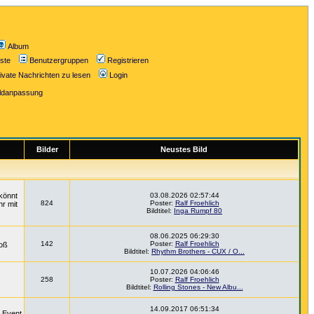
Album
iste
Benutzergruppen
Registrieren
ivate Nachrichten zu lesen
Login
ildanpassung
Bilder
Neustes Bild
könnt
03.08.2026 02:57:44
824
Poster:
Ralf Froehlich
hr mit
Bildtitel:
Inga Rumpf 80
08.06.2025 06:29:30
142
Poster:
Ralf Froehlich
roß
Bildtitel:
Rhythm Brothers - CUX / O...
10.07.2026 04:06:46
258
Poster:
Ralf Froehlich
Bildtitel:
Rolling Stones - New Albu...
14.09.2017 06:51:34
m Event