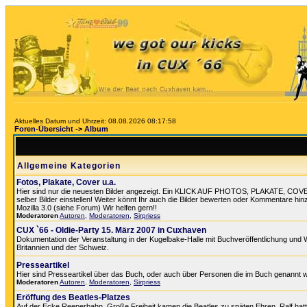
Aktuelles Datum und Uhrzeit: 08.08.2026 08:17:58
Foren-Übersicht
->
Album
Allgemeine Kategorien
Fotos, Plakate, Cover u.a.
Hier sind nur die neuesten Bilder angezeigt. Ein KLICK AUF PHOTOS, PLAKATE, COVER
selber Bilder einstellen! Weiter könnt Ihr auch die Bilder bewerten oder Kommentare hin
Mozilla 3.0 (siehe Forum) Wir helfen gern!!
Moderatoren
Autoren
,
Moderatoren
,
Sirpriess
CUX `66 - Oldie-Party 15. März 2007 in Cuxhaven
Dokumentation der Veranstaltung in der Kugelbake-Halle mit Buchveröffentlichung und 
Britannien und der Schweiz.
Presseartikel
Hier sind Presseartikel über das Buch, oder auch über Personen die im Buch genannt 
Moderatoren
Autoren
,
Moderatoren
,
Sirpriess
Eröffung des Beatles-Platzes
Auf der Ecke Reeperbahn, Große Freiheit kamen die Beatles zu späten Ehren. Ralf hat