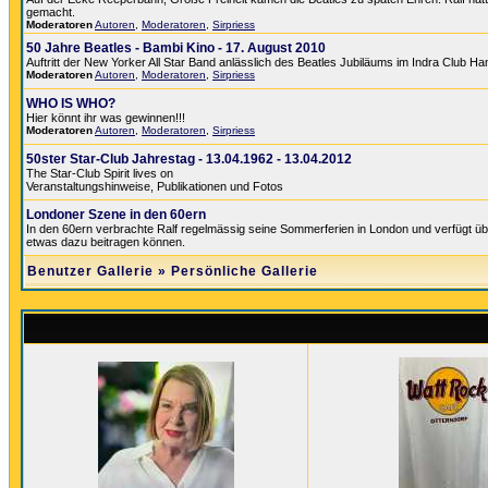
gemacht.
Moderatoren
Autoren
,
Moderatoren
,
Sirpriess
50 Jahre Beatles - Bambi Kino - 17. August 2010
Auftritt der New Yorker All Star Band anlässlich des Beatles Jubiläums im Indra Club H
Moderatoren
Autoren
,
Moderatoren
,
Sirpriess
WHO IS WHO?
Hier könnt ihr was gewinnen!!!
Moderatoren
Autoren
,
Moderatoren
,
Sirpriess
50ster Star-Club Jahrestag - 13.04.1962 - 13.04.2012
The Star-Club Spirit lives on
Veranstaltungshinweise, Publikationen und Fotos
Londoner Szene in den 60ern
In den 60ern verbrachte Ralf regelmässig seine Sommerferien in London und verfügt üb
etwas dazu beitragen können.
Benutzer Gallerie
»
Persönliche Gallerie