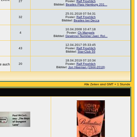
27
Poster:
Ralf Froehlich
Bildtitel:
Beatles Platz Hamburg 201...
25.01.2018 07:54:31
32
Poster:
Ralf Froehlich
Bildtitel:
Beatles bei Decca
10.04.2008 10:47:18
4
Poster:
Ch.Mangels
Bildtitel:
Gewinner Nummer zwei: Rol...
12.04.2017 05:33:45
43
Poster:
Ralf Froehlich
Bildtitel:
Star-Club 55
18.04.2019 07:10:34
20
Poster:
Ralf Froehlich
ie auch
Bildtitel:
Jon Hiseman (1944-2018)
Alle Zeiten sind GMT + 1 Stunde