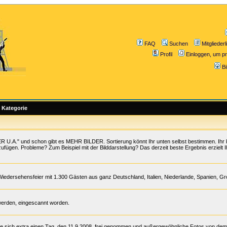
FAQ
Suchen
Mitgliederl
Profil
Einloggen, um pr
B
Kategorie
 U.A." und schon gibt es MEHR BILDER. Sortierung könnt Ihr unten selbst bestimmen. Ihr 
zufügen. Probleme? Zum Beispiel mit der Bilddarstellung? Das derzeit beste Ergebnis erzielt I
Wiedersehensfeier mit 1.300 Gästen aus ganz Deutschland, Italien, Niederlande, Spanien, G
werden, eingescannt worden.
te sich extra einen Tag, den 11.9.2008, frei genommen und außergewöhnliche Fotos von de