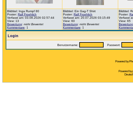
Bildtitel: Inga Rumpf 80
Bildtitel: Ein Gag-T Shirt
Bildtitel:
Poster:
Ralf Froehlich
Poster:
Ralf Froehlich
Poster:
Ra
Verfasst am: 03.08.2026 02:57:44
Verfasst am: 20.07.2026 03:15:49
Verfasst 
View: 13
View: 60
View: 65
Bewertung
:
nicht Bewertet
Bewertung
:
nicht Bewertet
Bewertun
Kommentare
: 1
Kommentare
: 1
Kommenta
Login
Benutzername:
Passwort:
Powered by Pho
Powered by
Deutsc