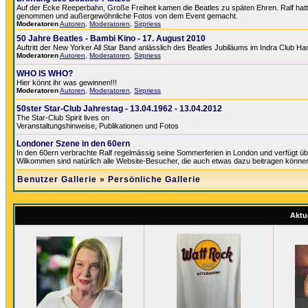
Auf der Ecke Reeperbahn, Große Freiheit kamen die Beatles zu späten Ehren. Ralf hatte 
genommen und außergewöhnliche Fotos von dem Event gemacht.
Moderatoren
Autoren
,
Moderatoren
,
Sirpriess
50 Jahre Beatles - Bambi Kino - 17. August 2010
Auftritt der New Yorker All Star Band anlässlich des Beatles Jubiläums im Indra Club H
Moderatoren
Autoren
,
Moderatoren
,
Sirpriess
WHO IS WHO?
Hier könnt ihr was gewinnen!!!
Moderatoren
Autoren
,
Moderatoren
,
Sirpriess
50ster Star-Club Jahrestag - 13.04.1962 - 13.04.2012
The Star-Club Spirit lives on
Veranstaltungshinweise, Publikationen und Fotos
Londoner Szene in den 60ern
In den 60ern verbrachte Ralf regelmässig seine Sommerferien in London und verfügt üb
Wilkommen sind natürlich alle Website-Besucher, die auch etwas dazu beitragen könne
Benutzer Gallerie
»
Persönliche Gallerie
Aktue