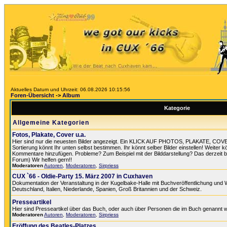
Aktuelles Datum und Uhrzeit: 06.08.2026 10:15:56
Foren-Übersicht
->
Album
Kategorie
Allgemeine Kategorien
Fotos, Plakate, Cover u.a.
Hier sind nur die neuesten Bilder angezeigt. Ein KLICK AUF PHOTOS, PLAKATE, COV
Sortierung könnt Ihr unten selbst bestimmen. Ihr könnt selber Bilder einstellen! Weiter k
Kommentare hinzufügen. Probleme? Zum Beispiel mit der Bilddarstellung? Das derzeit best
Forum) Wir helfen gern!!
Moderatoren
Autoren
,
Moderatoren
,
Sirpriess
CUX `66 - Oldie-Party 15. März 2007 in Cuxhaven
Dokumentation der Veranstaltung in der Kugelbake-Halle mit Buchveröffentlichung und
Deutschland, Italien, Niederlande, Spanien, Groß Britannien und der Schweiz.
Presseartikel
Hier sind Presseartikel über das Buch, oder auch über Personen die im Buch genannt 
Moderatoren
Autoren
,
Moderatoren
,
Sirpriess
Eröffung des Beatles-Platzes