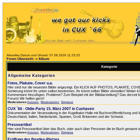
Aktuelles Datum und Uhrzeit: 07.08.2026 11:23:25
Foren-Übersicht
->
Album
Kategorie
Allgemeine Kategorien
Fotos, Plakate, Cover u.a.
Hier sind nur die neuesten Bilder angezeigt. Ein KLICK AUF PHOTOS, PLAKATE, COV
Sortierung könnt Ihr unten selbst bestimmen. Ihr könnt selber Bilder einstellen! Weiter k
Kommentare hinzufügen. Probleme? Zum Beispiel mit der Bilddarstellung? Das derzeit best
Forum) Wir helfen gern!!
Moderatoren
Autoren
,
Moderatoren
,
Sirpriess
CUX `66 - Oldie-Party 15. März 2007 in Cuxhaven
Dokumentation der Veranstaltung in der Kugelbake-Halle mit Buchveröffentlichung und
Deutschland, Italien, Niederlande, Spanien, Groß Britannien und der Schweiz.
Presseartikel
Hier sind Presseartikel über das Buch, oder auch über Personen die im Buch genannt 
Moderatoren
Autoren
,
Moderatoren
,
Sirpriess
Eröffung des Beatles-Platzes