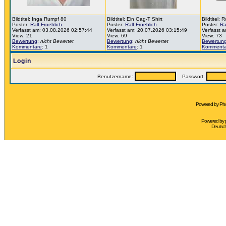
Bildtitel: Inga Rumpf 80
Bildtitel: Ein Gag-T Shirt
Bildtitel:
Poster:
Ralf Froehlich
Poster:
Ralf Froehlich
Poster:
Ra
Verfasst am: 03.08.2026 02:57:44
Verfasst am: 20.07.2026 03:15:49
Verfasst 
View: 21
View: 69
View: 73
Bewertung
:
nicht Bewertet
Bewertung
:
nicht Bewertet
Bewertun
Kommentare
: 1
Kommentare
: 1
Kommenta
Login
Benutzername:
Passwort:
Powered by Pho
Powered by
Deutsc