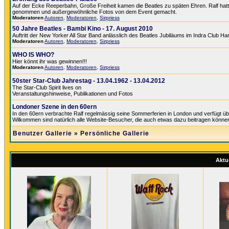
Auf der Ecke Reeperbahn, Große Freiheit kamen die Beatles zu späten Ehren. Ralf hatte 
genommen und außergewöhnliche Fotos von dem Event gemacht.
Moderatoren
Autoren
,
Moderatoren
,
Sirpriess
50 Jahre Beatles - Bambi Kino - 17. August 2010
Auftritt der New Yorker All Star Band anlässlich des Beatles Jubiläums im Indra Club H
Moderatoren
Autoren
,
Moderatoren
,
Sirpriess
WHO IS WHO?
Hier könnt ihr was gewinnen!!!
Moderatoren
Autoren
,
Moderatoren
,
Sirpriess
50ster Star-Club Jahrestag - 13.04.1962 - 13.04.2012
The Star-Club Spirit lives on
Veranstaltungshinweise, Publikationen und Fotos
Londoner Szene in den 60ern
In den 60ern verbrachte Ralf regelmässig seine Sommerferien in London und verfügt üb
Wilkommen sind natürlich alle Website-Besucher, die auch etwas dazu beitragen könne
Benutzer Gallerie
»
Persönliche Gallerie
Aktue