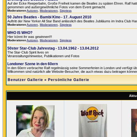
Auf der Ecke Reeperbahn, Große Freiheit kamen die Beatles zu späten Ehren. Ralf hatte 
genommen und außergewöhnliche Fotos von dem Event gemacht.
Moderatoren
Autoren
,
Moderatoren
,
Sirpriess
50 Jahre Beatles - Bambi Kino - 17. August 2010
Auftritt der New Yorker All Star Band anlässlich des Beatles Jubiläums im Indra Club H
Moderatoren
Autoren
,
Moderatoren
,
Sirpriess
WHO IS WHO?
Hier könnt ihr was gewinnen!!!
Moderatoren
Autoren
,
Moderatoren
,
Sirpriess
50ster Star-Club Jahrestag - 13.04.1962 - 13.04.2012
The Star-Club Spirit lives on
Veranstaltungshinweise, Publikationen und Fotos
Londoner Szene in den 60ern
In den 60ern verbrachte Ralf regelmässig seine Sommerferien in London und verfügt üb
Wilkommen sind natürlich alle Website-Besucher, die auch etwas dazu beitragen könne
Benutzer Gallerie
»
Persönliche Gallerie
Aktue