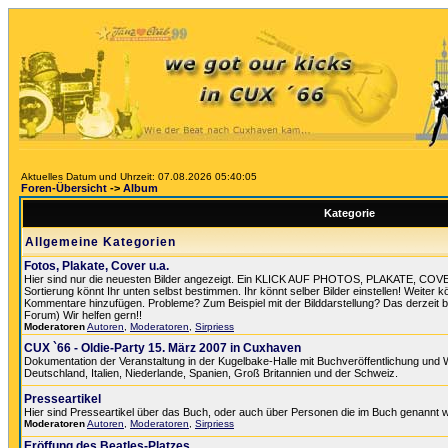
Aktuelles Datum und Uhrzeit: 07.08.2026 05:40:05
Foren-Übersicht
->
Album
Kategorie
Allgemeine Kategorien
Fotos, Plakate, Cover u.a.
Hier sind nur die neuesten Bilder angezeigt. Ein KLICK AUF PHOTOS, PLAKATE, COV
Sortierung könnt Ihr unten selbst bestimmen. Ihr könnt selber Bilder einstellen! Weiter k
Kommentare hinzufügen. Probleme? Zum Beispiel mit der Bilddarstellung? Das derzeit best
Forum) Wir helfen gern!!
Moderatoren
Autoren
,
Moderatoren
,
Sirpriess
CUX `66 - Oldie-Party 15. März 2007 in Cuxhaven
Dokumentation der Veranstaltung in der Kugelbake-Halle mit Buchveröffentlichung und
Deutschland, Italien, Niederlande, Spanien, Groß Britannien und der Schweiz.
Presseartikel
Hier sind Presseartikel über das Buch, oder auch über Personen die im Buch genannt 
Moderatoren
Autoren
,
Moderatoren
,
Sirpriess
Eröffung des Beatles-Platzes