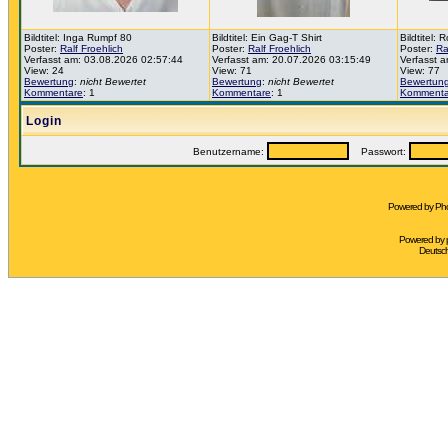
Bildtitel: Inga Rumpf 80
Bildtitel: Ein Gag-T Shirt
Bildtitel:
Poster:
Ralf Froehlich
Poster:
Ralf Froehlich
Poster:
Ra
Verfasst am: 03.08.2026 02:57:44
Verfasst am: 20.07.2026 03:15:49
Verfasst 
View: 24
View: 71
View: 77
Bewertung
:
nicht Bewertet
Bewertung
:
nicht Bewertet
Bewertun
Kommentare
: 1
Kommentare
: 1
Kommenta
Login
Benutzername:
Passwort:
Powered by Pho
Powered by
Deutsc