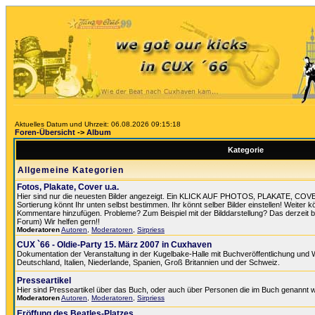
Aktuelles Datum und Uhrzeit: 06.08.2026 09:15:18
Foren-Übersicht
->
Album
Kategorie
Allgemeine Kategorien
Fotos, Plakate, Cover u.a.
Hier sind nur die neuesten Bilder angezeigt. Ein KLICK AUF PHOTOS, PLAKATE, COV
Sortierung könnt Ihr unten selbst bestimmen. Ihr könnt selber Bilder einstellen! Weiter k
Kommentare hinzufügen. Probleme? Zum Beispiel mit der Bilddarstellung? Das derzeit best
Forum) Wir helfen gern!!
Moderatoren
Autoren
,
Moderatoren
,
Sirpriess
CUX `66 - Oldie-Party 15. März 2007 in Cuxhaven
Dokumentation der Veranstaltung in der Kugelbake-Halle mit Buchveröffentlichung und
Deutschland, Italien, Niederlande, Spanien, Groß Britannien und der Schweiz.
Presseartikel
Hier sind Presseartikel über das Buch, oder auch über Personen die im Buch genannt 
Moderatoren
Autoren
,
Moderatoren
,
Sirpriess
Eröffung des Beatles-Platzes