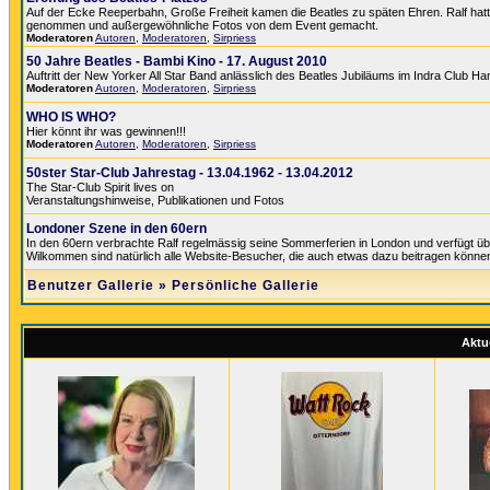
Auf der Ecke Reeperbahn, Große Freiheit kamen die Beatles zu späten Ehren. Ralf hatte 
genommen und außergewöhnliche Fotos von dem Event gemacht.
Moderatoren
Autoren
,
Moderatoren
,
Sirpriess
50 Jahre Beatles - Bambi Kino - 17. August 2010
Auftritt der New Yorker All Star Band anlässlich des Beatles Jubiläums im Indra Club H
Moderatoren
Autoren
,
Moderatoren
,
Sirpriess
WHO IS WHO?
Hier könnt ihr was gewinnen!!!
Moderatoren
Autoren
,
Moderatoren
,
Sirpriess
50ster Star-Club Jahrestag - 13.04.1962 - 13.04.2012
The Star-Club Spirit lives on
Veranstaltungshinweise, Publikationen und Fotos
Londoner Szene in den 60ern
In den 60ern verbrachte Ralf regelmässig seine Sommerferien in London und verfügt üb
Wilkommen sind natürlich alle Website-Besucher, die auch etwas dazu beitragen könne
Benutzer Gallerie
»
Persönliche Gallerie
Aktue