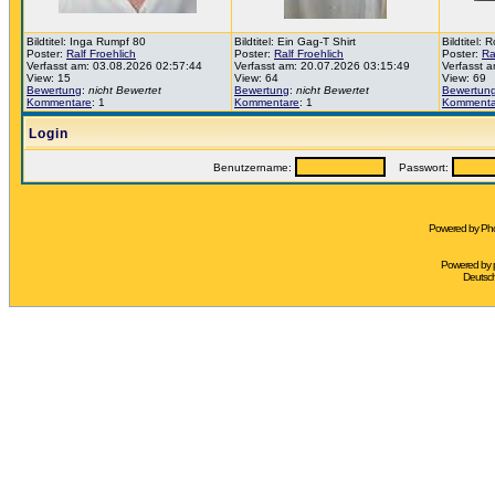
Bildtitel: Inga Rumpf 80
Bildtitel: Ein Gag-T Shirt
Bildtitel:
Poster:
Ralf Froehlich
Poster:
Ralf Froehlich
Poster:
Ra
Verfasst am: 03.08.2026 02:57:44
Verfasst am: 20.07.2026 03:15:49
Verfasst 
View: 15
View: 64
View: 69
Bewertung
:
nicht Bewertet
Bewertung
:
nicht Bewertet
Bewertun
Kommentare
: 1
Kommentare
: 1
Kommenta
Login
Benutzername:
Passwort:
Powered by Pho
Powered by
Deutsc