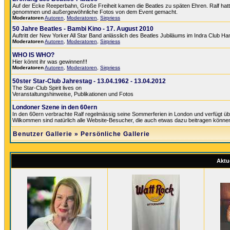
Auf der Ecke Reeperbahn, Große Freiheit kamen die Beatles zu späten Ehren. Ralf hatte 
genommen und außergewöhnliche Fotos von dem Event gemacht.
Moderatoren
Autoren
,
Moderatoren
,
Sirpriess
50 Jahre Beatles - Bambi Kino - 17. August 2010
Auftritt der New Yorker All Star Band anlässlich des Beatles Jubiläums im Indra Club H
Moderatoren
Autoren
,
Moderatoren
,
Sirpriess
WHO IS WHO?
Hier könnt ihr was gewinnen!!!
Moderatoren
Autoren
,
Moderatoren
,
Sirpriess
50ster Star-Club Jahrestag - 13.04.1962 - 13.04.2012
The Star-Club Spirit lives on
Veranstaltungshinweise, Publikationen und Fotos
Londoner Szene in den 60ern
In den 60ern verbrachte Ralf regelmässig seine Sommerferien in London und verfügt üb
Wilkommen sind natürlich alle Website-Besucher, die auch etwas dazu beitragen könne
Benutzer Gallerie
»
Persönliche Gallerie
Aktue