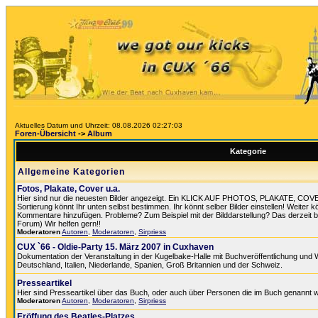
Aktuelles Datum und Uhrzeit: 08.08.2026 02:27:03
Foren-Übersicht
->
Album
Kategorie
Allgemeine Kategorien
Fotos, Plakate, Cover u.a.
Hier sind nur die neuesten Bilder angezeigt. Ein KLICK AUF PHOTOS, PLAKATE, COV
Sortierung könnt Ihr unten selbst bestimmen. Ihr könnt selber Bilder einstellen! Weiter k
Kommentare hinzufügen. Probleme? Zum Beispiel mit der Bilddarstellung? Das derzeit best
Forum) Wir helfen gern!!
Moderatoren
Autoren
,
Moderatoren
,
Sirpriess
CUX `66 - Oldie-Party 15. März 2007 in Cuxhaven
Dokumentation der Veranstaltung in der Kugelbake-Halle mit Buchveröffentlichung und
Deutschland, Italien, Niederlande, Spanien, Groß Britannien und der Schweiz.
Presseartikel
Hier sind Presseartikel über das Buch, oder auch über Personen die im Buch genannt 
Moderatoren
Autoren
,
Moderatoren
,
Sirpriess
Eröffung des Beatles-Platzes