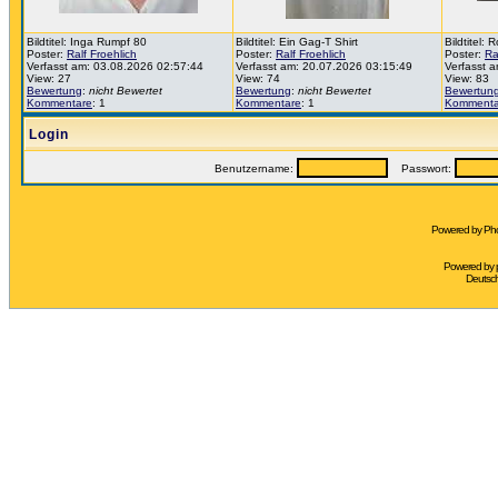
Bildtitel: Inga Rumpf 80
Bildtitel: Ein Gag-T Shirt
Bildtitel:
Poster:
Ralf Froehlich
Poster:
Ralf Froehlich
Poster:
Ra
Verfasst am: 03.08.2026 02:57:44
Verfasst am: 20.07.2026 03:15:49
Verfasst 
View: 27
View: 74
View: 83
Bewertung
:
nicht Bewertet
Bewertung
:
nicht Bewertet
Bewertun
Kommentare
: 1
Kommentare
: 1
Kommenta
Login
Benutzername:
Passwort:
Powered by Pho
Powered by
Deutsc