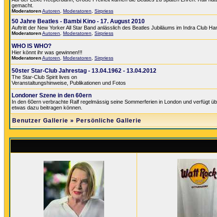
gemacht.
Moderatoren
Autoren
,
Moderatoren
,
Sirpriess
50 Jahre Beatles - Bambi Kino - 17. August 2010
Auftritt der New Yorker All Star Band anlässlich des Beatles Jubiläums im Indra Club H
Moderatoren
Autoren
,
Moderatoren
,
Sirpriess
WHO IS WHO?
Hier könnt ihr was gewinnen!!!
Moderatoren
Autoren
,
Moderatoren
,
Sirpriess
50ster Star-Club Jahrestag - 13.04.1962 - 13.04.2012
The Star-Club Spirit lives on
Veranstaltungshinweise, Publikationen und Fotos
Londoner Szene in den 60ern
In den 60ern verbrachte Ralf regelmässig seine Sommerferien in London und verfügt üb
etwas dazu beitragen können.
Benutzer Gallerie
»
Persönliche Gallerie