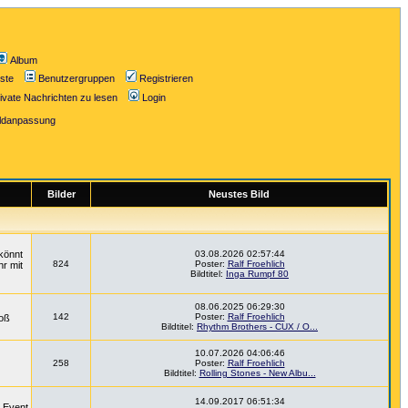
Album
iste
Benutzergruppen
Registrieren
ivate Nachrichten zu lesen
Login
ildanpassung
Bilder
Neustes Bild
könnt
03.08.2026 02:57:44
824
Poster:
Ralf Froehlich
hr mit
Bildtitel:
Inga Rumpf 80
08.06.2025 06:29:30
142
Poster:
Ralf Froehlich
roß
Bildtitel:
Rhythm Brothers - CUX / O...
10.07.2026 04:06:46
258
Poster:
Ralf Froehlich
Bildtitel:
Rolling Stones - New Albu...
14.09.2017 06:51:34
m Event