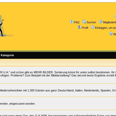
FAQ
Suchen
Mitgliederl
Profil
Einloggen, um pr
B
Kategorie
 U.A." und schon gibt es MEHR BILDER. Sortierung könnt Ihr unten selbst bestimmen. Ihr 
zufügen. Probleme? Zum Beispiel mit der Bilddarstellung? Das derzeit beste Ergebnis erzielt I
Wiedersehensfeier mit 1.300 Gästen aus ganz Deutschland, Italien, Niederlande, Spanien, G
werden, eingescannt worden.
te sich extra einen Tag, den 11.9.2008, frei genommen und außergewöhnliche Fotos von de