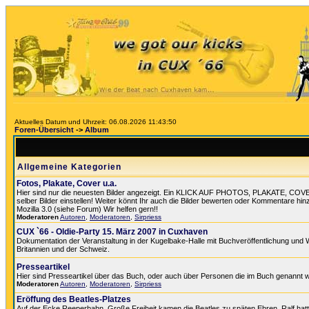
Aktuelles Datum und Uhrzeit: 06.08.2026 11:43:50
Foren-Übersicht
->
Album
Allgemeine Kategorien
Fotos, Plakate, Cover u.a.
Hier sind nur die neuesten Bilder angezeigt. Ein KLICK AUF PHOTOS, PLAKATE, COVER
selber Bilder einstellen! Weiter könnt Ihr auch die Bilder bewerten oder Kommentare hin
Mozilla 3.0 (siehe Forum) Wir helfen gern!!
Moderatoren
Autoren
,
Moderatoren
,
Sirpriess
CUX `66 - Oldie-Party 15. März 2007 in Cuxhaven
Dokumentation der Veranstaltung in der Kugelbake-Halle mit Buchveröffentlichung und 
Britannien und der Schweiz.
Presseartikel
Hier sind Presseartikel über das Buch, oder auch über Personen die im Buch genannt 
Moderatoren
Autoren
,
Moderatoren
,
Sirpriess
Eröffung des Beatles-Platzes
Auf der Ecke Reeperbahn, Große Freiheit kamen die Beatles zu späten Ehren. Ralf hat