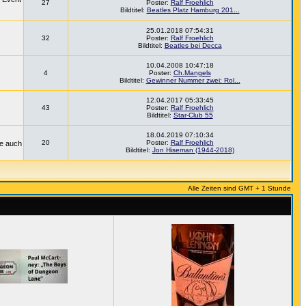
27
Poster:
Ralf Froehlich
Bildtitel:
Beatles Platz Hamburg 201...
25.01.2018 07:54:31
32
Poster:
Ralf Froehlich
Bildtitel:
Beatles bei Decca
10.04.2008 10:47:18
4
Poster:
Ch.Mangels
Bildtitel:
Gewinner Nummer zwei: Rol...
12.04.2017 05:33:45
43
Poster:
Ralf Froehlich
Bildtitel:
Star-Club 55
18.04.2019 07:10:34
20
Poster:
Ralf Froehlich
ie auch
Bildtitel:
Jon Hiseman (1944-2018)
Alle Zeiten sind GMT + 1 Stunde